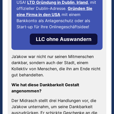
USA!
LTD Gründung in Dublin, Irland
, mit
offizieller Dublin-Adresse.
Gründen Sie
eine Firma in den USA
mit einem
Bankkonto als Anlagenschutz oder als
Start-up für Ihre Onlinegeschäftsidee!
LLC ohne Auswandern
Ja’akow war nicht nur seinen Mitmenschen
dankbar, sondern auch der Stadt, einem
Kollektiv von Menschen, die ihn am Ende nicht
gut behandelten.
Wie hat diese Dankbarkeit Gestalt
angenommen?
Der Midrasch stellt drei Handlungen vor, die
Ja’akow unternahm, um seine Dankbarkeit
auszudrücken. Er schickte Geschenke an die