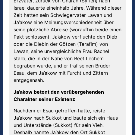
Erzvater, zurück von Charan (Syrien) nach
Israel dauerte eineinhalb Jahre. Während dieser
Zeit hatten sein Schwiegervater Lawan und
Ja’akow eine Meinungsverschiedenheit über
seine plötzliche Abreise (woraufhin beide einen
Pakt schlossen), Ja’akow verfluchte den Dieb
oder die Diebin der Götzen (Terafim) von
Lawan, seine unvergleichliche Frau Rachel
starb, die in der Nähe von Beet Lechem
begraben wurde, und er traf seinen Bruder
Esau, dem Ja’akow mit Furcht und Zittern
entgegensah.
Ja
’
akow betont den vorübergehenden
Charakter seiner Existenz
Nachdem er Esau getroffen hatte, reiste
Ja’akow nach Sukkot und baute sich ein Haus
und Unterstände (Sukkot) für sein Vieh.
Deshalb nannte Ja’akow den Ort Sukkot