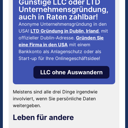
Günstige LLC oder LTD
Unternehmensgründung,
auch in Raten zahlbar!
Anonyme Unternehmensgründung in den
USA!
LTD Gründung in Dublin, Irland
, mit
offizieller Dublin-Adresse.
Gründen Sie
eine Firma in den USA
mit einem
Bankkonto als Anlagenschutz oder als
Start-up für Ihre Onlinegeschäftsidee!
LLC ohne Auswandern
Meistens sind alle drei Dinge irgendwie
involviert, wenn Sie persönliche Daten
weitergeben.
Leben für andere