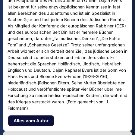
und Hauptautor des Portals Judentum Online. Dajan Evers
ist bekannt für seine enzyklopädischen Kenntnisse in fast
allen Bereichen des Judentums und ist ein Spezialist in
Sachen Gijur und fast jedem Bereich des Jüdischen Rechts.
Als Mitglied der Konferenz der europäischen Rabbiner (CER)
und des europäischen Beit Din hat er mehrere Bücher
geschrieben, darunter „Talmudisches Denken“, „Die Echte
Tora“ und „Schaatnes Gesetze“. Trotz seiner umfangreichen
Arbeit widmet er sich derzeit dem Ziel, das jüdische Leben in
Deutschalnd zu unterstützen und lebt in Jerusalem. Er
beherrscht die Sprachen Holländisch, Jiddisch, Hebräisch,
Englisch und Deutsch. Dajan Raphael Evers ist der Sohn von
Hans Evers und Bloeme Evers-Emden (1926-2016),
niederländisch-jüdischen Eltern. Seine Mutter überlebte den
Holocaust und veröffentlichte später vier Bücher über ihre
Forschung zu niederländisch-jüdischen Kindern, die während
des Krieges versteckt waren. (Foto gemacht von: J.
Feldmann)
Alles vom Autor