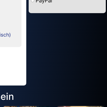
PayPal
Alternative:
isch)
sein