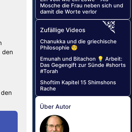
Mosche die Frau neben sich und
damit die Worte verlor
Zufällige Videos
Chanukka und die griechische
n
Philosophie 🧐
n den
Emunah und Bitachon 💡 Arbeit:
Das Gegengift zur Sünde #shorts
#Torah
Shoftim Kapitel 15 Shimshons
Rache
 den
Über Autor