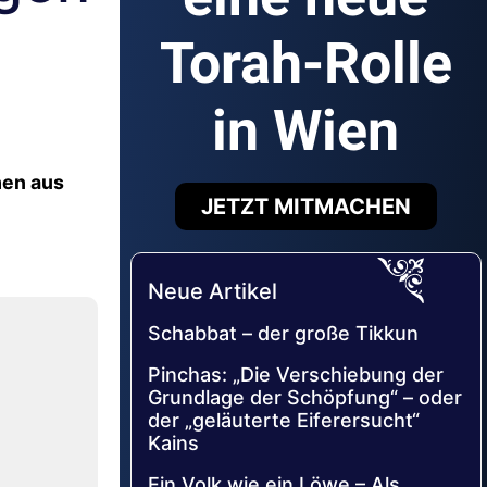
Torah-Rolle
in Wien
hen aus
JETZT MITMACHEN
Neue Artikel
Schabbat – der große Tikkun
Pinchas: „Die Verschiebung der
Grundlage der Schöpfung“ – oder
der „geläuterte Eiferersucht“
Kains
Ein Volk wie ein Löwe – Als