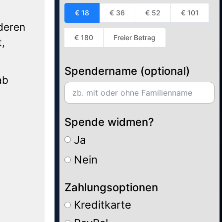
€ 18
€ 36
€ 52
€ 101
nderen
€ 180
Freier Betrag
t,
Spendername (optional)
ab
Spende widmen?
Ja
Nein
Zahlungsoptionen
Kreditkarte