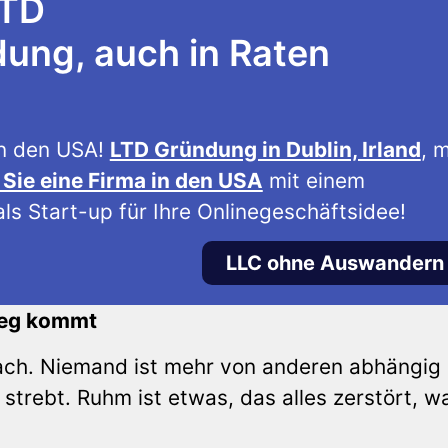
LTD
ng, auch in Raten
n den USA!
LTD Gründung in Dublin, Irland
, m
Sie eine Firma in den USA
mit einem
ls Start-up für Ihre Onlinegeschäftsidee!
LLC ohne Auswandern
Weg kommt
orach. Niemand ist mehr von anderen abhängig 
strebt. Ruhm ist etwas, das alles zerstört, w