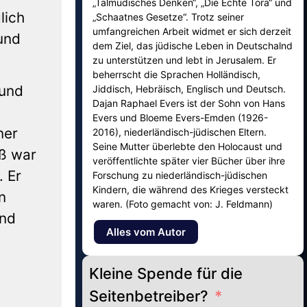
„Talmudisches Denken“, „Die Echte Tora“ und
lich
„Schaatnes Gesetze“. Trotz seiner
umfangreichen Arbeit widmet er sich derzeit
 und
dem Ziel, das jüdische Leben in Deutschalnd
zu unterstützen und lebt in Jerusalem. Er
beherrscht die Sprachen Holländisch,
 und
Jiddisch, Hebräisch, Englisch und Deutsch.
Dajan Raphael Evers ist der Sohn von Hans
Evers und Bloeme Evers-Emden (1926-
ner
2016), niederländisch-jüdischen Eltern.
Seine Mutter überlebte den Holocaust und
oß war
veröffentlichte später vier Bücher über ihre
 Er
Forschung zu niederländisch-jüdischen
Kindern, die während des Krieges versteckt
n
waren. (Foto gemacht von: J. Feldmann)
and
Alles vom Autor
Kleine Spende für die
Seitenbetreiber?