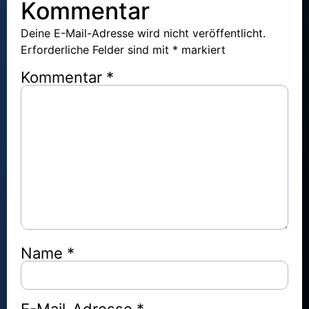
Kommentar
Newsletter Vajechi 5781
Keine Kommentare
Deine E-Mail-Adresse wird nicht veröffentlicht.
Erforderliche Felder sind mit
*
markiert
Mehr laden
Kommentar
*
Name
*
E-Mail-Adresse
*