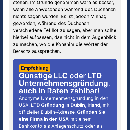
stehen. Im Grunde genommen wäre es besser,
wenn alle Anwesenden während des Duchenen
nichts sagen würden. Es ist jedoch Minhag
geworden, während des Duchenen
verschiedene Tefillot zu sagen, aber man sollte
hierbei aufpassen, das nicht in dem Augenblick
zu machen, wo die Kohanim die Wörter der
Beracha aussprechen.
Empfehlung
Günstige LLC oder LTD
Unternehmensgründung,
auch in Raten zahlbar!
Anonyme Unternehmensgründung in den
USA!
LTD Gründung in Dublin, Irland
, mit
offizieller Dublin-Adresse.
Gründen Sie
eine Firma in den USA
mit einem
Bankkonto als Anlagenschutz oder als