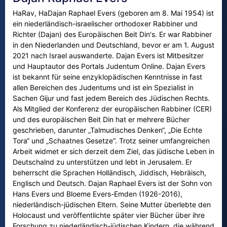
HaRav, HaDajan Raphael Evers (geboren am 8. Mai 1954) ist
ein niederländisch-israelischer orthodoxer Rabbiner und
Richter (Dajan) des Europäischen Beit Din's. Er war Rabbiner
in den Niederlanden und Deutschland, bevor er am 1. August
2021 nach Israel auswanderte. Dajan Evers ist Mitbesitzer
und Hauptautor des Portals Judentum Online. Dajan Evers
ist bekannt für seine enzyklopädischen Kenntnisse in fast
allen Bereichen des Judentums und ist ein Spezialist in
Sachen Gijur und fast jedem Bereich des Jüdischen Rechts.
Als Mitglied der Konferenz der europäischen Rabbiner (CER)
und des europäischen Beit Din hat er mehrere Bücher
geschrieben, darunter „Talmudisches Denken“, „Die Echte
Tora“ und „Schaatnes Gesetze“. Trotz seiner umfangreichen
Arbeit widmet er sich derzeit dem Ziel, das jüdische Leben in
Deutschalnd zu unterstützen und lebt in Jerusalem. Er
beherrscht die Sprachen Holländisch, Jiddisch, Hebräisch,
Englisch und Deutsch. Dajan Raphael Evers ist der Sohn von
Hans Evers und Bloeme Evers-Emden (1926-2016),
niederländisch-jüdischen Eltern. Seine Mutter überlebte den
Holocaust und veröffentlichte später vier Bücher über ihre
Forschung zu niederländisch-jüdischen Kindern, die während