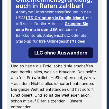
auch in Raten zahlbar!
Anonyme Unternehmensgründung in den
USA!
LTD Gründung in Dublin, Irland
, mit
offizieller Dublin-Adresse.
Gründen Sie
eine Firma in den USA
mit einem
Bankkonto als Anlagenschutz oder als
Start-up für Ihre Onlinegeschäftsidee!
LLC ohne Auswandern
Und so hatte die Erde, sobald sie erschaffen
war, bereits alles, was sie brauchte. Das heißt:
ה’ ברא – Er (wörtlich: HaShem) erschuf, יש מאין
– aus dem Nichts; alles ist sofort entstanden.
Die ganze Welt ist entstanden und hat sofort
funktioniert. Und so ist die Welt eben auch
schon mit auf Eiern sitzenden Hühnern
entstanden.