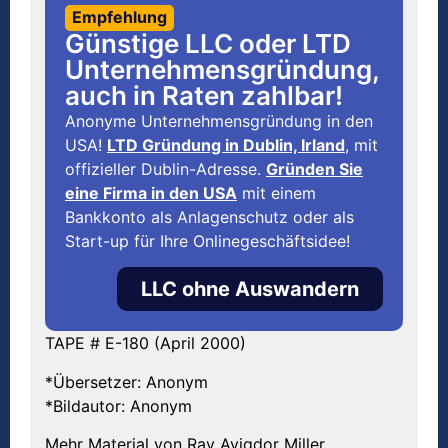
Empfehlung
Günstige LLC oder LTD
Unternehmensgründung,
auch in Raten zahlbar!
Anonyme Unternehmensgründung in den
USA!
LTD Gründung in Dublin, Irland
, mit
offizieller Dublin-Adresse.
Gründen Sie
eine Firma in den USA
mit einem
Bankkonto als Anlagenschutz oder als
Start-up für Ihre Onlinegeschäftsidee!
LLC ohne Auswandern
TAPE # E-180 (April 2000)
*Übersetzer: Anonym
*Bildautor: Anonym
Mehr Material von Rav Avigdor Miller