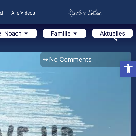
el
Alle Videos
ei Noach
Familie
Aktuelles
No Comments
Open