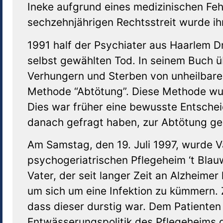
Ineke aufgrund eines medizinischen Feh
sechzehnjährigen Rechtsstreit wurde ih
1991 half der Psychiater aus Haarlem Dr
selbst gewählten Tod. In seinem Buch übe
Verhungern und Sterben von unheilbaren
Methode “Abtötung”. Diese Methode wur
Dies war früher eine bewusste Entsche
danach gefragt haben, zur Abtötung g
Am Samstag, den 19. Juli 1997, wurde V
psychogeriatrischen Pflegeheim ‘t Blau
Vater, der seit langer Zeit an Alzheimer
um sich um eine Infektion zu kümmern. 
dass dieser durstig war. Dem Patienten 
Entwässerungspolitik des Pflegeheims di