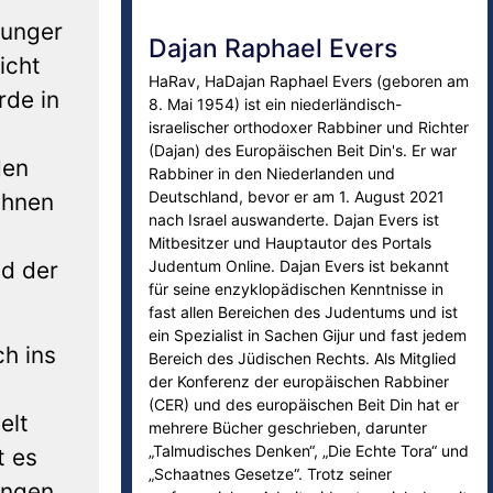
Hunger
Dajan Raphael Evers
icht
HaRav, HaDajan Raphael Evers (geboren am
rde in
8. Mai 1954) ist ein niederländisch-
israelischer orthodoxer Rabbiner und Richter
(Dajan) des Europäischen Beit Din's. Er war
den
Rabbiner in den Niederlanden und
Deutschland, bevor er am 1. August 2021
ihnen
nach Israel auswanderte. Dajan Evers ist
Mitbesitzer und Hauptautor des Portals
Judentum Online. Dajan Evers ist bekannt
nd der
für seine enzyklopädischen Kenntnisse in
fast allen Bereichen des Judentums und ist
ein Spezialist in Sachen Gijur und fast jedem
ch ins
Bereich des Jüdischen Rechts. Als Mitglied
der Konferenz der europäischen Rabbiner
(CER) und des europäischen Beit Din hat er
elt
mehrere Bücher geschrieben, darunter
„Talmudisches Denken“, „Die Echte Tora“ und
t es
„Schaatnes Gesetze“. Trotz seiner
ungen