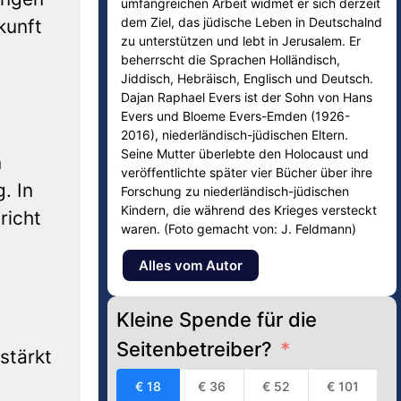
umfangreichen Arbeit widmet er sich derzeit
dem Ziel, das jüdische Leben in Deutschalnd
kunft
zu unterstützen und lebt in Jerusalem. Er
beherrscht die Sprachen Holländisch,
Jiddisch, Hebräisch, Englisch und Deutsch.
Dajan Raphael Evers ist der Sohn von Hans
Evers und Bloeme Evers-Emden (1926-
2016), niederländisch-jüdischen Eltern.
Seine Mutter überlebte den Holocaust und
n
veröffentlichte später vier Bücher über ihre
. In
Forschung zu niederländisch-jüdischen
Kindern, die während des Krieges versteckt
richt
waren. (Foto gemacht von: J. Feldmann)
Alles vom Autor
Kleine Spende für die
Seitenbetreiber?
stärkt
€ 18
€ 36
€ 52
€ 101