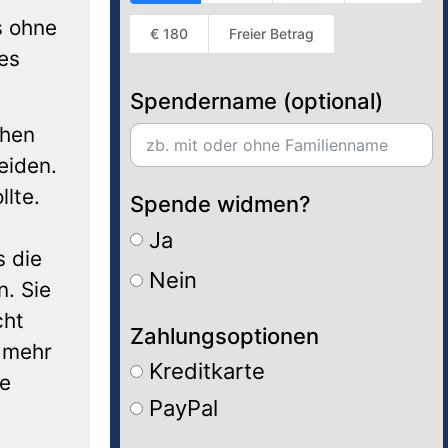
s ohne
€ 180
Freier Betrag
es
Spendername (optional)
chen
eiden.
llte.
Spende widmen?
Ja
s die
Nein
n. Sie
cht
Zahlungsoptionen
t mehr
Kreditkarte
ne
PayPal