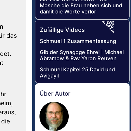
Mosche die Frau neben sich und
damit die Worte verlor
em
Zufällige Videos
ür das
Schmuel 1 Zusammenfassung
Gib der Synagoge Ehre! | Michael
det.
Abramow & Rav Yaron Reuven
ht
Schmuel Kapitel 25 David und
Avigayil
Über Autor
ihr
heim,
eraus,
 die