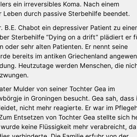
lers ein irreversibles Koma. Nach einem
r Leben durch passive Sterbehilfe beendet.
. B.E. Chabot ein depressiver Patient zu ein
r Sterbehilfe “Dying on a drift” plädiert er f
 oder sehr alten Patienten. Er nennt seine
de bereits im antiken Griechenland angewen
idung. Heutzutage werden Menschen, die nic
ezwungen.
ater Mulder von seiner Tochter Gea im
wbörgje in Groningen besucht. Gea sah, dass 
 leidet, nicht mehr reagierte. Er war im Pflege
Zum Entsetzen von Tochter Gea stellte sich h
wurde keine Flüssigkeit mehr verabreicht, da
es verhinderte. Die Familie erfuhr von der