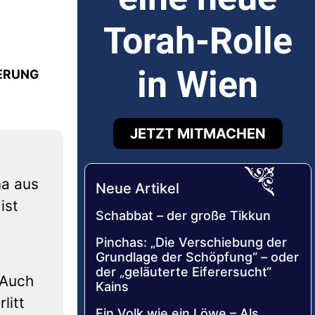
Torah-Rolle
in Wien
IERUNG
JETZT MITMACHEN
ma aus
Neue Artikel
ist
Schabbat – der große Tikkun
Pinchas: „Die Verschiebung der
Grundlage der Schöpfung“ – oder
der „geläuterte Eiferersucht“
 Auch
Kains
litt
Ein Volk wie ein Löwe – Als