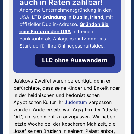
auch in Raten zahlbar!
Anonyme Unternehmensgründung in den
USA!
LTD Gründung in Dublin, Irland
, mit
offizieller Dublin-Adresse.
Gründen Sie
eine Firma in den USA
mit einem
Bankkonto als Anlagenschutz oder als
Start-up für Ihre Onlinegeschäftsidee!
LLC ohne Auswandern
Ja’akovs Zweifel waren berechtigt, denn er
befürchtete, dass seine Kinder und Enkelkinder
in der heidnischen und hedonistischen
Ägyptischen Kultur ihr
Judentum
vergessen
würden. Andererseits war Ägypten der “ideale
Ort”, um sich nicht zu anzupassen. Wir haben
letzte Woche bei der koscheren Mahlzeit, die
Josef seinen Brüdern in seinem Palast anbot,