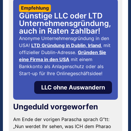
Empfehlung
Günstige LLC oder LTD
Unternehmensgründung,
auch in Raten zahlbar!
Anonyme Unternehmensgründung in den
USA!
LTD Gründung in Dublin, Irland
, mit
offizieller Dublin-Adresse.
Gründen Sie
eine Firma in den USA
mit einem
Bankkonto als Anlagenschutz oder als
Start-up für Ihre Onlinegeschäftsidee!
LLC ohne Auswandern
Ungeduld vorgeworfen
Am Ende der vorigen Parascha sprach G“tt:
„Nun werdet Ihr sehen, was ICH dem Pharao