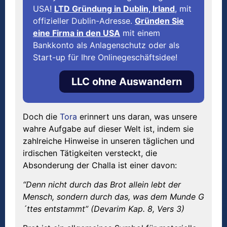
USA!
LTD Gründung in Dublin, Irland
, mit
offizieller Dublin-Adresse.
Gründen Sie
eine Firma in den USA
mit einem
Bankkonto als Anlagenschutz oder als
Start-up für Ihre Onlinegeschäftsidee!
LLC ohne Auswandern
Doch die
Tora
erinnert uns daran, was unsere
wahre Aufgabe auf dieser Welt ist, indem sie
zahlreiche Hinweise in unseren täglichen und
irdischen Tätigkeiten versteckt, die
Absonderung der Challa ist einer davon:
“Denn nicht durch das Brot allein lebt der
Mensch, sondern durch das, was dem Munde G
´ttes entstammt” (Devarim Kap. 8, Vers 3)