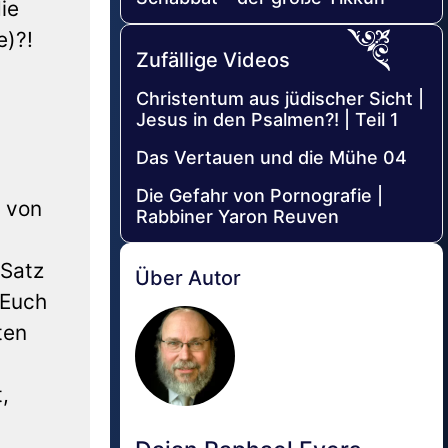
ie
e)?!
Zufällige Videos
Christentum aus jüdischer Sicht |
Jesus in den Psalmen?! | Teil 1
Das Vertauen und die Mühe 04
Die Gefahr von Pornografie |
n von
Rabbiner Yaron Reuven
 Satz
Über Autor
 Euch
ten
,