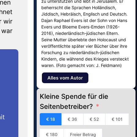
inen
zu unterstützen und lebt in Jerusalem. Er
beherrscht die Sprachen Holländisch,
hnet
Jiddisch, Hebräisch, Englisch und Deutsch.
r wir
Dajan Raphael Evers ist der Sohn von Hans
Evers und Bloeme Evers-Emden (1926-
 war
2016), niederländisch-jüdischen Eltern.
Seine Mutter überlebte den Holocaust und
veröffentlichte später vier Bücher über ihre
Forschung zu niederländisch-jüdischen
Kindern, die während des Krieges versteckt
waren. (Foto gemacht von: J. Feldmann)
Alles vom Autor
Kleine Spende für die
Seitenbetreiber?
it
€ 18
€ 36
€ 52
€ 101
€ 180
Freier Betrag