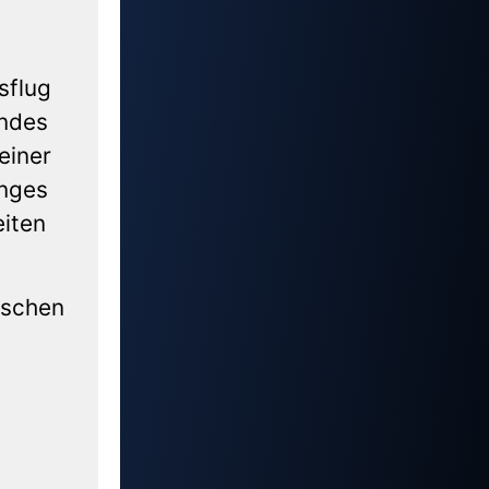
sflug
andes
einer
anges
eiten
ischen