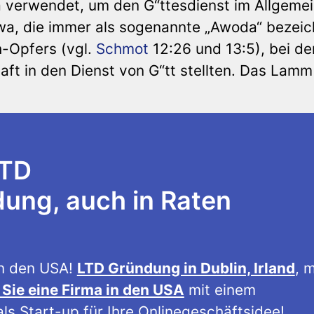
a verwendet, um den G“ttesdienst im Allgeme
zwa, die immer als sogenannte „Awoda“ bezeic
h-Opfers (vgl.
Schmot
12:26 und 13:5), bei de
ft in den Dienst von G“tt stellten. Das Lamm
LTD
ng, auch in Raten
n den USA!
LTD Gründung in Dublin, Irland
, m
Sie eine Firma in den USA
mit einem
ls Start-up für Ihre Onlinegeschäftsidee!