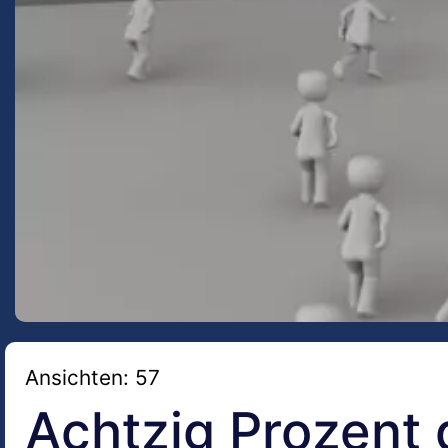
Ansichten: 57
Achtzig Prozent 