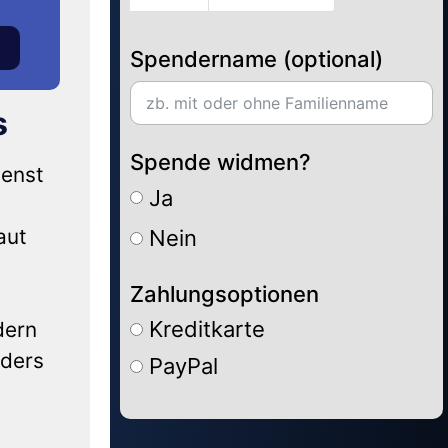
Spendername (optional)
s
Spende widmen?
ienst
Ja
aut
Nein
Zahlungsoptionen
Kreditkarte
dern
nders
PayPal
Alternative: