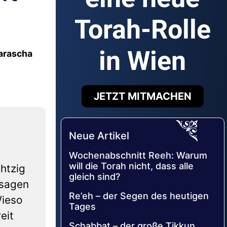
Torah-Rolle
in Wien
Parascha
JETZT MITMACHEN
Neue Artikel
Wochenabschnitt Reeh: Warum
will die Torah nicht, dass alle
htzig
gleich sind?
 sagen
Re’eh – der Segen des heutigen
Wieso
Tages
eit
Schabbat – der große Tikkun