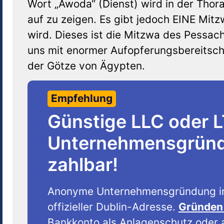
Wort „Awoda“ (Dienst) wird in der Thor
auf zu zeigen. Es gibt jedoch EINE Mit
wird. Dieses ist die Mitzwa des Pessac
uns mit enormer Aufopferungsbereitscha
der Götze von Ägypten.
Empfehlung
Günstige LLC oder 
Unternehmensgründu
zahlbar!
Anonyme Unternehmensgründung i
offizieller Dublin-Adresse.
Gründen 
Bankkonto als Anlagenschutz oder a