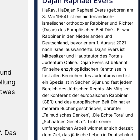
Dajan Raphael Evers
HaRav, HaDajan Raphael Evers (geboren am
8. Mai 1954) ist ein niederländisch-
israelischer orthodoxer Rabbiner und Richter
(Dajan) des Europäischen Beit Din's. Er war
Rabbiner in den Niederlanden und
Deutschland, bevor er am 1. August 2021
nach Israel auswanderte. Dajan Evers ist
Mitbesitzer und Hauptautor des Portals
Judentum Online. Dajan Evers ist bekannt
für seine enzyklopädischen Kenntnisse in
 und
fast allen Bereichen des Judentums und ist
ellung
ein Spezialist in Sachen Gijur und fast jedem
Bereich des Jüdischen Rechts. Als Mitglied
etwas
der Konferenz der europäischen Rabbiner
(CER) und des europäischen Beit Din hat er
mehrere Bücher geschrieben, darunter
„Talmudisches Denken“, „Die Echte Tora“ und
„Schaatnes Gesetze“. Trotz seiner
umfangreichen Arbeit widmet er sich derzeit
“. Das
dem Ziel, das jüdische Leben in Deutschalnd