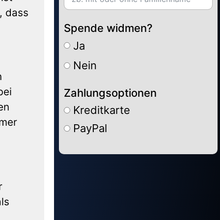
, dass
Spende widmen?
Ja
Nein
n
bei
Zahlungsoptionen
en
Kreditkarte
mer
PayPal
Alternative:
r
ls