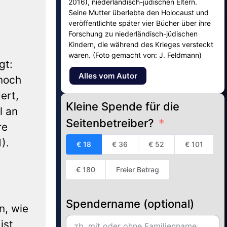
2016), niederländisch-jüdischen Eltern.
Seine Mutter überlebte den Holocaust und
veröffentlichte später vier Bücher über ihre
Forschung zu niederländisch-jüdischen
Kindern, die während des Krieges versteckt
waren. (Foto gemacht von: J. Feldmann)
gt:
Alles vom Autor
 noch
ert,
Kleine Spende für die
l an
Seitenbetreiber?
re
).
€ 18
€ 36
€ 52
€ 101
€ 180
Freier Betrag
Spendername (optional)
n, wie
ist