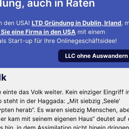
ng, auch in Raten
n den USA!
LTD Gründung in Dublin, Irland
, m
Sie eine Firma in den USA
mit einem
ls Start-up für Ihre Onlinegeschäftsidee!
LLC ohne Auswandern
lk
nte das Volk weiter. Kein einziger Eingriff i
 steht in der Haggada: „Mit siebzig ‚Seele‘
gypten herab“. Es waren siebzig Menschen, abe
eder kam mit seinem eigenen Haus“ deutet auf
 hin, in dem Assimilation nicht hinein dringen