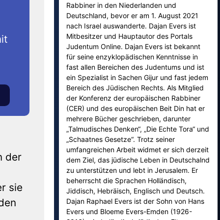
Rabbiner in den Niederlanden und
Deutschland, bevor er am 1. August 2021
nach Israel auswanderte. Dajan Evers ist
Mitbesitzer und Hauptautor des Portals
it
Judentum Online. Dajan Evers ist bekannt
für seine enzyklopädischen Kenntnisse in
fast allen Bereichen des Judentums und ist
ein Spezialist in Sachen Gijur und fast jedem
Bereich des Jüdischen Rechts. Als Mitglied
der Konferenz der europäischen Rabbiner
(CER) und des europäischen Beit Din hat er
mehrere Bücher geschrieben, darunter
„Talmudisches Denken“, „Die Echte Tora“ und
„Schaatnes Gesetze“. Trotz seiner
umfangreichen Arbeit widmet er sich derzeit
n der
dem Ziel, das jüdische Leben in Deutschalnd
zu unterstützen und lebt in Jerusalem. Er
beherrscht die Sprachen Holländisch,
r sie
Jiddisch, Hebräisch, Englisch und Deutsch.
 den
Dajan Raphael Evers ist der Sohn von Hans
Evers und Bloeme Evers-Emden (1926-