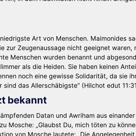
e niedrigste Art von Menschen. Maimonides sa
die zur Zeugenaussage nicht geeignet waren,
echte Menschen wurden benannt und abgesond
immer als die Heiden. Sie haben keinen Antei
ennen noch eine gewisse Solidarität, da sie ih
 sind das Allerschäbigste“ (Hilchot edut 11:31
tzt bekannt
 kämpfenden Datan und Awriham aus einander
 zu Mosche: „Glaubst Du, mich töten zu könne
ktion von Mosche lautete: „Die Angelegenheit 