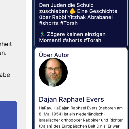
Den Juden die Schuld
zuschieben 🫵 Eine Geschichte
über Rabbi Yitzhak Abrabanel
#shorts #Torah
🏃‍♂️ Zögere keinen einzigen
Moment! #shorts #Torah
nheit
en.
Über Autor
habe
Dajan Raphael Evers
HaRav, HaDajan Raphael Evers (geboren am
8. Mai 1954) ist ein niederländisch-
israelischer orthodoxer Rabbiner und Richter
(Dajan) des Europäischen Beit Din's. Er war