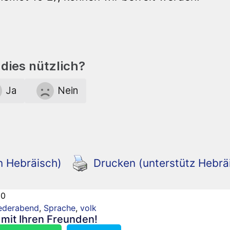
dies nützlich?
Ja
Nein
n Hebräisch)
Drucken (unterstütz Hebrä
80
ederabend
,
Sprache
,
volk
n mit Ihren Freunden!