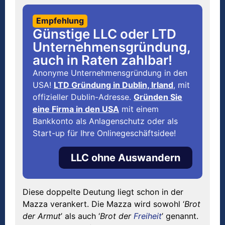
Empfehlung
Günstige LLC oder LTD
Unternehmensgründung,
auch in Raten zahlbar!
Anonyme Unternehmensgründung in den
USA!
LTD Gründung in Dublin, Irland
, mit
offizieller Dublin-Adresse.
Gründen Sie
eine Firma in den USA
mit einem
Bankkonto als Anlagenschutz oder als
Start-up für Ihre Onlinegeschäftsidee!
LLC ohne Auswandern
Diese doppelte Deutung liegt schon in der
Mazza verankert. Die Mazza wird sowohl ‘
Brot
der Armut
’ als auch ‘
Brot der
Freiheit
’ genannt.