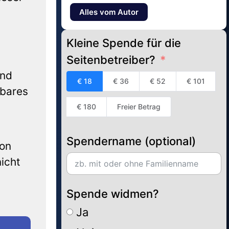
Alles vom Autor
Kleine Spende für die
Seitenbetreiber?
ind
€ 18
€ 36
€ 52
€ 101
tbares
€ 180
Freier Betrag
n
Spendername (optional)
ion
icht
Spende widmen?
Ja