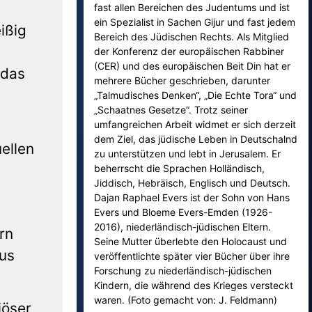
fast allen Bereichen des Judentums und ist
ein Spezialist in Sachen Gijur und fast jedem
ißig
Bereich des Jüdischen Rechts. Als Mitglied
der Konferenz der europäischen Rabbiner
(CER) und des europäischen Beit Din hat er
 das
mehrere Bücher geschrieben, darunter
„Talmudisches Denken“, „Die Echte Tora“ und
„Schaatnes Gesetze“. Trotz seiner
umfangreichen Arbeit widmet er sich derzeit
dem Ziel, das jüdische Leben in Deutschalnd
ellen
zu unterstützen und lebt in Jerusalem. Er
beherrscht die Sprachen Holländisch,
Jiddisch, Hebräisch, Englisch und Deutsch.
Dajan Raphael Evers ist der Sohn von Hans
Evers und Bloeme Evers-Emden (1926-
2016), niederländisch-jüdischen Eltern.
rn
Seine Mutter überlebte den Holocaust und
us
veröffentlichte später vier Bücher über ihre
Forschung zu niederländisch-jüdischen
Kindern, die während des Krieges versteckt
waren. (Foto gemacht von: J. Feldmann)
iöser