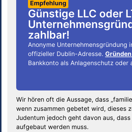
Empfehlung
Günstige LLC oder 
Unternehmensgründu
zahlbar!
Anonyme Unternehmensgründung i
offizieller Dublin-Adresse.
Gründen 
Bankkonto als Anlagenschutz oder a
Wir hören oft die Aussage, dass „familie
wenn zusammen gebetet wird, dieses z
Judentum jedoch geht davon aus, dass 
aufgebaut werden muss.