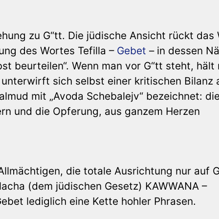
ehung zu G“tt. Die jüdische Ansicht rückt das
ng des Wortes Tefilla –
Gebet
– in dessen Nä
bst beurteilen“. Wenn man vor G“tt steht, hält
terwirft sich selbst einer kritischen Bilanz 
almud mit „Avoda Schebalejv“ bezeichnet: di
ern und die Opferung, aus ganzem Herzen
Allmächtigen, die totale Ausrichtung nur auf G
Halacha (dem jüdischen Gesetz) KAWWANA –
bet lediglich eine Kette hohler Phrasen.