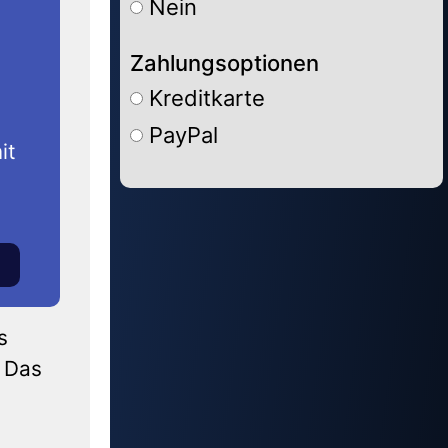
Nein
Zahlungsoptionen
Kreditkarte
PayPal
it
Alternative:
s
 Das