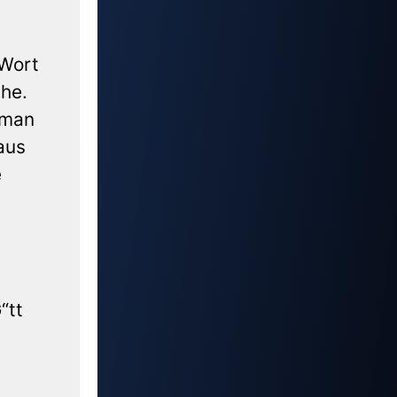
 Wort
he.
 man
aus
e
“tt