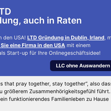
LTD
ng, auch in Raten
n den USA!
LTD Gründung in Dublin, Irland
, m
Sie eine Firma in den USA
mit einem
ls Start-up für Ihre Onlinegeschäftsidee!
LLC ohne Auswandern
s that pray together, stay together“, also das
u größerem Zusammenhörigkeitsgefühl führt.
ein funktionierendes Familienleben zu Hause