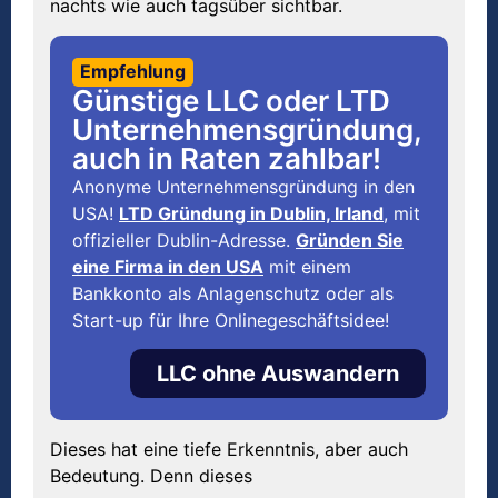
nachts wie auch tagsüber sichtbar.
Empfehlung
Günstige LLC oder LTD
Unternehmensgründung,
auch in Raten zahlbar!
Anonyme Unternehmensgründung in den
USA!
LTD Gründung in Dublin, Irland
, mit
offizieller Dublin-Adresse.
Gründen Sie
eine Firma in den USA
mit einem
Bankkonto als Anlagenschutz oder als
Start-up für Ihre Onlinegeschäftsidee!
LLC ohne Auswandern
Dieses hat eine tiefe Erkenntnis, aber auch
Bedeutung. Denn dieses