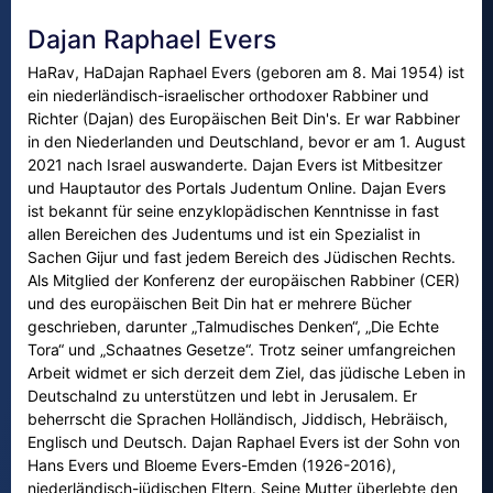
Dajan Raphael Evers
HaRav, HaDajan Raphael Evers (geboren am 8. Mai 1954) ist
ein niederländisch-israelischer orthodoxer Rabbiner und
Richter (Dajan) des Europäischen Beit Din's. Er war Rabbiner
in den Niederlanden und Deutschland, bevor er am 1. August
2021 nach Israel auswanderte. Dajan Evers ist Mitbesitzer
und Hauptautor des Portals Judentum Online. Dajan Evers
ist bekannt für seine enzyklopädischen Kenntnisse in fast
allen Bereichen des Judentums und ist ein Spezialist in
Sachen Gijur und fast jedem Bereich des Jüdischen Rechts.
Als Mitglied der Konferenz der europäischen Rabbiner (CER)
und des europäischen Beit Din hat er mehrere Bücher
geschrieben, darunter „Talmudisches Denken“, „Die Echte
Tora“ und „Schaatnes Gesetze“. Trotz seiner umfangreichen
Arbeit widmet er sich derzeit dem Ziel, das jüdische Leben in
Deutschalnd zu unterstützen und lebt in Jerusalem. Er
beherrscht die Sprachen Holländisch, Jiddisch, Hebräisch,
Englisch und Deutsch. Dajan Raphael Evers ist der Sohn von
Hans Evers und Bloeme Evers-Emden (1926-2016),
niederländisch-jüdischen Eltern. Seine Mutter überlebte den