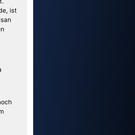
t.
e, ist
isan
en
a
noch
em