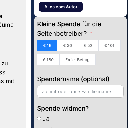
Alles vom Autor
er
Kleine Spende für die
Bäume
Seitenbetreiber?
€ 18
€ 36
€ 52
€ 101
€ 180
Freier Betrag
 zu
ss
Spendername (optional)
as mit
Spende widmen?
Ja