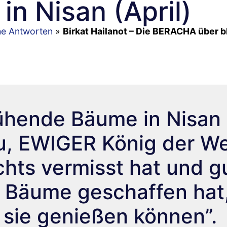
n Nisan (April)
he Antworten
»
Birkat Hailanot – Die BERACHA über 
lühende Bäume in Nisan
du, EWIGER König der We
ichts vermisst hat und g
 Bäume geschaffen hat
sie genießen können”.