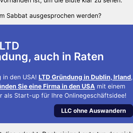
rhanden ist, um die Blüte klar zu sehen.
 am Sabbat ausgesprochen werden?
 LTD
ung, auch in Raten
 in den USA!
LTD Gründung in Dublin, Irland
,
nden Sie eine Firma in den USA
mit einem
 als Start-up für Ihre Onlinegeschäftsidee!
LLC ohne Auswandern