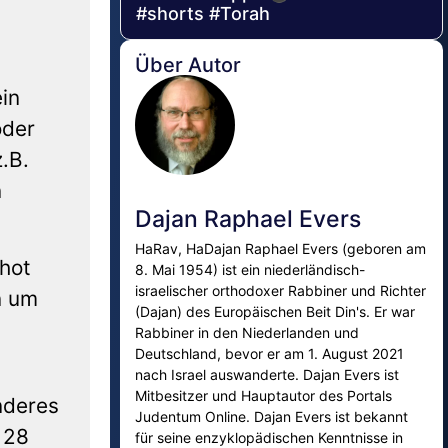
#shorts #Torah
Über Autor
in
oder
.B.
n
Dajan Raphael Evers
HaRav, HaDajan Raphael Evers (geboren am
hot
8. Mai 1954) ist ein niederländisch-
israelischer orthodoxer Rabbiner und Richter
n um
(Dajan) des Europäischen Beit Din's. Er war
Rabbiner in den Niederlanden und
Deutschland, bevor er am 1. August 2021
nach Israel auswanderte. Dajan Evers ist
Mitbesitzer und Hauptautor des Portals
nderes
Judentum Online. Dajan Evers ist bekannt
 28
für seine enzyklopädischen Kenntnisse in