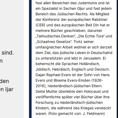
fast allen Bereichen des Judentums und ist
ein Spezialist in Sachen Gijur und fast jedem
Bereich des Jüdischen Rechts. Als Mitglied
der Konferenz der europäischen Rabbiner
(CER) und des europäischen Beit Din hat er
mehrere Bücher geschrieben, darunter
„Talmudisches Denken“, „Die Echte Tora“ und
„Schaatnes Gesetze“. Trotz seiner
umfangreichen Arbeit widmet er sich derzeit
 sind.
dem Ziel, das jüdische Leben in Deutschalnd
zu unterstützen und lebt in Jerusalem. Er
n
beherrscht die Sprachen Holländisch,
Jiddisch, Hebräisch, Englisch und Deutsch.
Dajan Raphael Evers ist der Sohn von Hans
 den
Evers und Bloeme Evers-Emden (1926-
2016), niederländisch-jüdischen Eltern.
n Ijar
Seine Mutter überlebte den Holocaust und
veröffentlichte später vier Bücher über ihre
Forschung zu niederländisch-jüdischen
Kindern, die während des Krieges versteckt
waren. (Foto gemacht von: J. Feldmann)