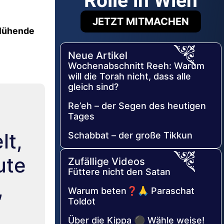
Rolle in Wien
JETZT MITMACHEN
blühende
Neue Artikel
Wochenabschnitt Reeh: Warum
will die Torah nicht, dass alle
gleich sind?
Re’eh – der Segen des heutigen
Tages
lt,
Schabbat – der große Tikkun
ute
Zufällige Videos
Füttere nicht den Satan
,
Warum beten❓🙏 Paraschat
Toldot
Über die Kippa ⚫ Wähle weise!