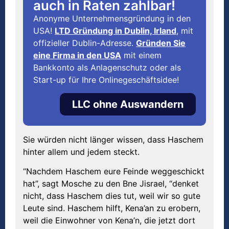
auch in Raten zahlbar!
Anonyme Unternehmensgründung in den
USA!
LTD Gründung in Dublin, Irland
, mit
offizieller Dublin-Adresse.
Gründen Sie
eine Firma in den USA
mit einem
Bankkonto als Anlagenschutz oder als
Start-up für Ihre Onlinegeschäftsidee!
LLC ohne Auswandern
Sie würden nicht länger wissen, dass Haschem
hinter allem und jedem steckt.
“Nachdem Haschem eure Feinde weggeschickt
hat”, sagt Mosche zu den Bne Jisrael, “denket
nicht, dass Haschem dies tut, weil wir so gute
Leute sind. Haschem hilft, Kena’an zu erobern,
weil die Einwohner von Kena’n, die jetzt dort