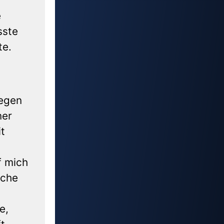
e
sste
te.
gegen
ner
it
f mich
lche
e,