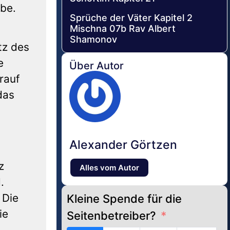
abe.
Sprüche der Väter Kapitel 2
Mischna 07b Rav Albert
Shamonov
tz des
e
Über Autor
rauf
das
Alexander Görtzen
z
Alles vom Autor
.
 Die
Kleine Spende für die
ie
Seitenbetreiber?