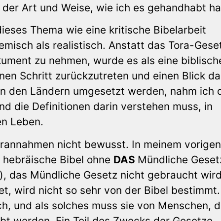
t der Art und Weise, wie ich es gehandhabt h
dieses Thema wie eine kritische Bibelarbeit
emisch als realistisch. Anstatt das Tora-Gese
okument zu nehmen, wurde es als eine biblisch
en Schritt zurückzutreten und einen Blick da
in den Ländern umgesetzt werden, nahm ich 
nd die Definitionen darin verstehen muss, in
en Leben.
orannahmen nicht bewusst. In meinem vorigen
ie hebräische Bibel ohne
DAS
Mündliche Geset
), das Mündliche Gesetz nicht gebraucht wird
et, wird nicht so sehr von der Bibel bestimmt.
uch, und als solches muss sie von Menschen, d
bt werden. Ein Teil des Zwecks der Gesetze