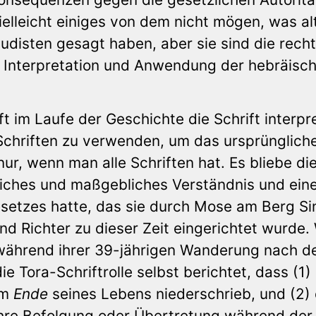
vielleicht einiges von dem nicht mögen, was al
isten gesagt haben, aber sie sind die recht
e Interpretation und Anwendung der hebräisc
ft im Laufe der Geschichte die Schrift interpre
e Schriften zu verwenden, um das ursprünglich
ur, wenn man alle Schriften hat. Es bliebe di
tliches und maßgebliches Verständnis und ein
setzes hatte, das sie durch Mose am Berg Si
nd Richter zu dieser Zeit eingerichtet wurde.
während ihrer 39-jährigen Wanderung nach 
e Tora-Schriftrolle selbst berichtet, dass (1)
am
Ende
seines Lebens niederschrieb, und (2) 
ihre Befolgung oder Übertretung während der