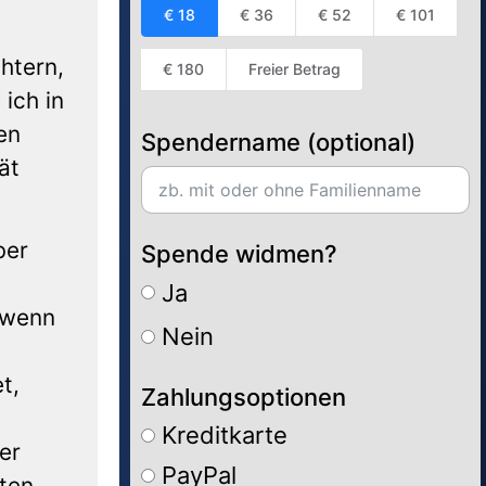
€ 18
€ 36
€ 52
€ 101
htern,
€ 180
Freier Betrag
ich in
en
Spendername (optional)
ät
ber
Spende widmen?
Ja
, wenn
Nein
t,
Zahlungsoptionen
Kreditkarte
er
PayPal
ten