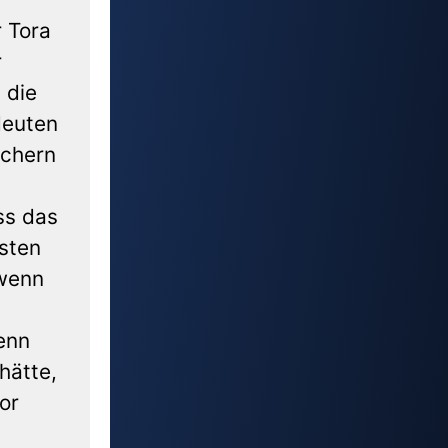
 Tora
r
 die
deuten
üchern
ss das
asten
 wenn
enn
hätte,
or