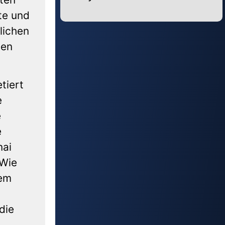
te und
Alternative:
lichen
hen
tiert
e
e
e
nai
 Wie
dem
die