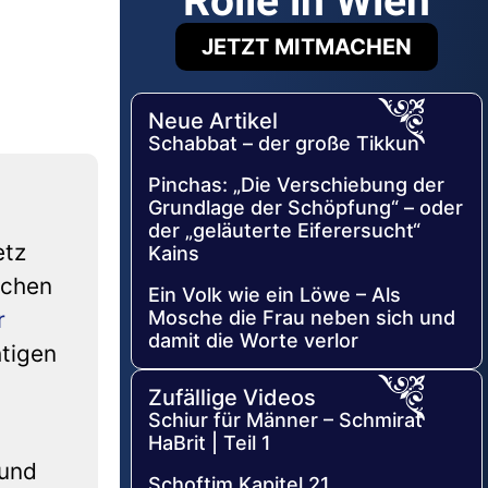
Rolle in Wien
JETZT MITMACHEN
Neue Artikel
Schabbat – der große Tikkun
Pinchas: „Die Verschiebung der
Grundlage der Schöpfung“ – oder
der „geläuterte Eiferersucht“
etz
Kains
schen
Ein Volk wie ein Löwe – Als
Mosche die Frau neben sich und
r
damit die Worte verlor
htigen
Zufällige Videos
Schiur für Männer – Schmirat
HaBrit | Teil 1
 und
Schoftim Kapitel 21