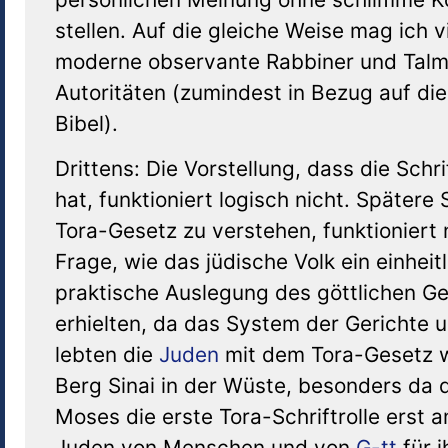
stellen. Auf die gleiche Weise mag ich 
moderne observante Rabbiner und Talmud
Autoritäten (zumindest in Bezug auf di
Bibel).
Drittens: Die Vorstellung, dass die Schri
hat, funktioniert logisch nicht. Später
Tora-Gesetz zu verstehen, funktioniert n
Frage, wie das jüdische Volk ein einhei
praktische Auslegung des göttlichen Ge
erhielten, da das System der Gerichte u
lebten die
Juden
mit dem Tora-Gesetz 
Berg Sinai in der Wüste, besonders da di
Moses die erste Tora-Schriftrolle erst 
Juden von Menschen und von
G-tt
für 