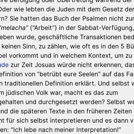
der wie lebten die Juden mit dem Gesetz der
rn? Sie hatten das Buch der Psalmen nicht zu
“melacha”
(“Arbeit”) in der Sabbat-Verfügung,
eben wurde, geschäftliche Transaktionen be
keinen Sinn, zu zählen, wie oft es in den 5 B
bel vorkommt und in welchem Kontext, um zu
ude
zur Zeit Josuas würde nicht erkennen, da
finition von “betrübt eure Seelen” auf das F
traditionellen Definition erklärt. Und selbst
em jüdischen Volk war, macht es das zum
gehalten und durchgesetzt werden? Selbst w
d die späteren Texte in den früheren Zeiten 
 für sich selbst interpretieren und es dann v
gen: “Ich lebe nach meiner Interpretation!”