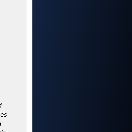
d
des
n