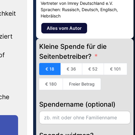
Vertreter von Imrey Deutschland e.V.
Sprachen: Russisch, Deutsch, Englisch,
chkeit
Hebräisch
Alles vom Autor
iert
Kleine Spende für die
pf
Seitenbetreiber?
€ 18
€ 36
€ 52
€ 101
€ 180
Freier Betrag
che
Spendername (optional)