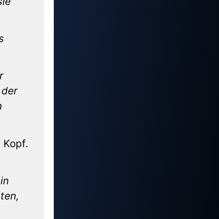
sie
s
r
 der
n
 Kopf.
in
ten,