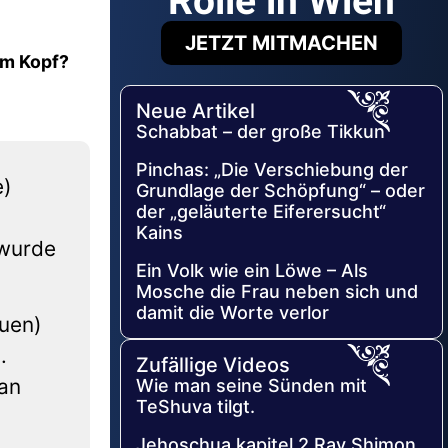
Rolle in Wien
JETZT MITMACHEN
em Kopf?
Neue Artikel
Schabbat – der große Tikkun
Pinchas: „Die Verschiebung der
e)
Grundlage der Schöpfung“ – oder
der „geläuterte Eiferersucht“
Kains
 wurde
Ein Volk wie ein Löwe – Als
Mosche die Frau neben sich und
damit die Worte verlor
auen)
.
Zufällige Videos
an
Wie man seine Sünden mit
TeShuva tilgt.
Jehoschua kapitel 2 Rav Shimon