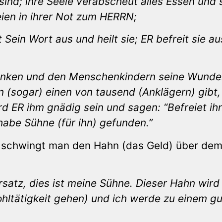
ind; ihre Seele verabscheut alles Essen und 
eien in ihrer Not zum HERRN;
 Sein Wort aus und heilt sie; ER befreit sie au
danken und den Menschenkindern seine Wunde
(sogar) einen von tausend (Anklägern) gibt,
ird ER ihm gnädig sein und sagen: “Befreiet ih
abe Sühne (für ihn) gefunden.”
 schwingt man den Hahn (das Geld) über dem
rsatz, dies ist meine Sühne. Dieser Hahn wird 
hltätigkeit gehen) und ich werde zu einem gu