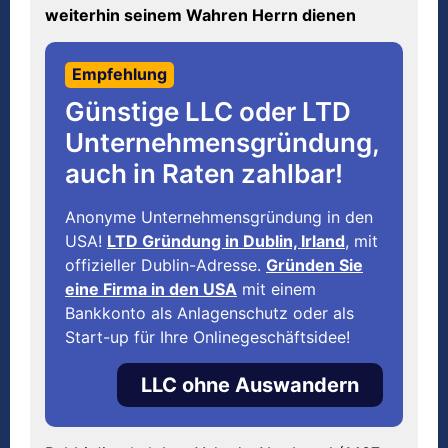
weiterhin seinem Wahren Herrn dienen
Empfehlung
Günstige LLC oder LTD
Unternehmensgründung,
auch in Raten zahlbar!
Anonyme Unternehmensgründung in den
USA!
LTD Gründung in Dublin, Irland
, mit
offizieller Dublin-Adresse.
Gründen Sie
eine Firma in den USA
mit einem
Bankkonto als Anlagenschutz oder als
Start-up für Ihre Onlinegeschäftsidee!
LLC ohne Auswandern