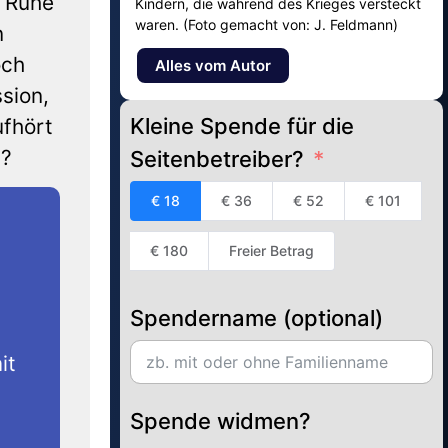
e Ruhe
Kindern, die während des Krieges versteckt
waren. (Foto gemacht von: J. Feldmann)
n
och
Alles vom Autor
sion,
Kleine Spende für die
ufhört
n?
Seitenbetreiber?
€ 18
€ 36
€ 52
€ 101
€ 180
Freier Betrag
Spendername (optional)
it
Spende widmen?