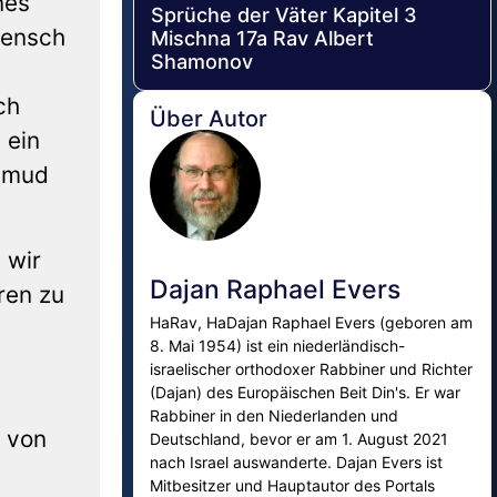
nes
Sprüche der Väter Kapitel 3
Mensch
Mischna 17a Rav Albert
Shamonov
ch
Über Autor
 ein
almud
 wir
Dajan Raphael Evers
ren zu
HaRav, HaDajan Raphael Evers (geboren am
8. Mai 1954) ist ein niederländisch-
israelischer orthodoxer Rabbiner und Richter
(Dajan) des Europäischen Beit Din's. Er war
Rabbiner in den Niederlanden und
 von
Deutschland, bevor er am 1. August 2021
nach Israel auswanderte. Dajan Evers ist
Mitbesitzer und Hauptautor des Portals