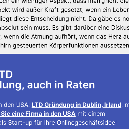
och ein wichtiger Aspekt, dass man „nicht di
spekt wird außer Kraft gesetzt, wenn ein Lebe
liegt diese Entscheidung nicht. Da gäbe es n
bsolut sein muss. Es gibt darüber eine Diskus
r, wenn die Atmung aufhört, wenn das Herz a
ehirn gesteuerten Körperfunktionen aussetze
LTD
ng, auch in Raten
n den USA!
LTD Gründung in Dublin, Irland
, m
Sie eine Firma in den USA
mit einem
ls Start-up für Ihre Onlinegeschäftsidee!