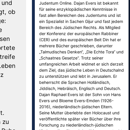
und
Judentum Online. Dajan Evers ist bekannt
für seine enzyklopädischen Kenntnisse in
gt, ob
fast allen Bereichen des Judentums und ist
ge:
ein Spezialist in Sachen Gijur und fast jedem
Bereich des Jüdischen Rechts. Als Mitglied
e
der Konferenz der europäischen Rabbiner
ssen
(CER) und des europäischen Beit Din hat er
mehrere Bücher geschrieben, darunter
ortete
„Talmudisches Denken“, „Die Echte Tora“ und
treife
„Schaatnes Gesetze“. Trotz seiner
umfangreichen Arbeit widmet er sich derzeit
 Leben
dem Ziel, das jüdische Leben in Deutschalnd
rz
zu unterstützen und lebt in Jerusalem. Er
beherrscht die Sprachen Holländisch,
Jiddisch, Hebräisch, Englisch und Deutsch.
Dajan Raphael Evers ist der Sohn von Hans
Evers und Bloeme Evers-Emden (1926-
2016), niederländisch-jüdischen Eltern.
t.
Seine Mutter überlebte den Holocaust und
veröffentlichte später vier Bücher über ihre
 zu
Forschung zu niederländisch-jüdischen