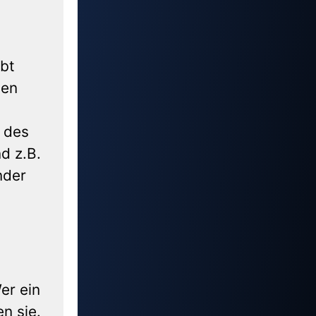
ibt
ten
 des
d z.B.
nder
er ein
n sie.