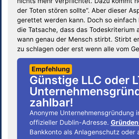
nichts mehr verpflichtet. Dazu kommt n
der Toten stören sollte“. Aber dieser A
gerettet werden kann. Doch so einfach 
die Tatsache, dass das Todeskriterium a
wann genau der Mensch stirbt. Stirbt e
zu schlagen oder erst wenn alle vom G
Empfehlung
Günstige LLC oder 
Unternehmensgründu
zahlbar!
Anonyme Unternehmensgründung i
offizieller Dublin-Adresse.
Gründen 
Bankkonto als Anlagenschutz oder a