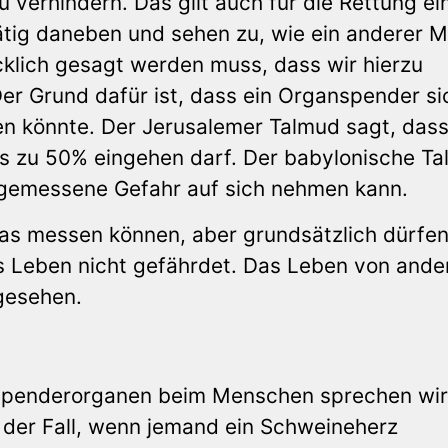
 verhindern. Das gilt auch für die Rettung ei
ätig daneben und sehen zu, wie ein anderer 
ücklich gesagt werden muss, dass wir hierzu
Der Grund dafür ist, dass ein Organspender si
n könnte. Der Jerusalemer Talmud sagt, dass
is zu 50% eingehen darf. Der babylonische T
ngemessene Gefahr auf sich nehmen kann.
r das messen können, aber grundsätzlich dürfen
s Leben nicht gefährdet. Das Leben von ande
 gesehen.
n
n Spenderorganen beim Menschen sprechen wir
. der Fall, wenn jemand ein Schweineherz