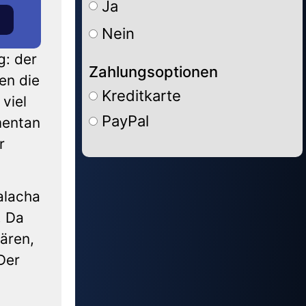
Ja
Nein
g: der
Zahlungsoptionen
en die
Kreditkarte
viel
PayPal
mentan
r
Alternative:
alacha
. Da
lären,
Der