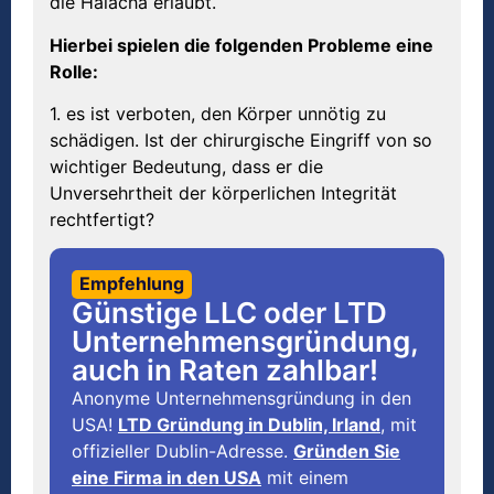
die Halacha erlaubt.
Hierbei spielen die folgenden Probleme eine
Rolle:
1. es ist verboten, den Körper unnötig zu
schädigen. Ist der chirurgische Eingriff von so
wichtiger Bedeutung, dass er die
Unversehrtheit der körperlichen Integrität
rechtfertigt?
Empfehlung
Günstige LLC oder LTD
Unternehmensgründung,
auch in Raten zahlbar!
Anonyme Unternehmensgründung in den
USA!
LTD Gründung in Dublin, Irland
, mit
offizieller Dublin-Adresse.
Gründen Sie
eine Firma in den USA
mit einem