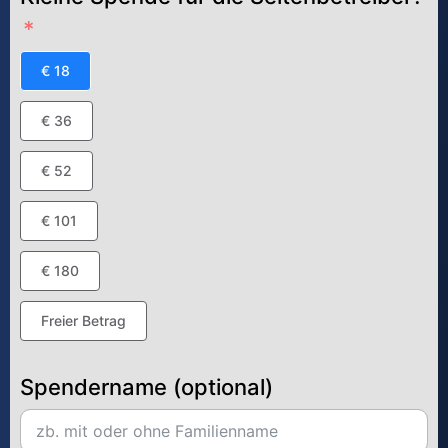
€ 18
€ 36
€ 52
€ 101
€ 180
Freier Betrag
Spendername (optional)