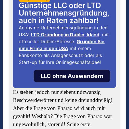
Günstige LLC oder LTD
Unternehmensgründung,
auch in Raten zahlbar!
Anonyme Unternehmensgründung in den
USA!
LTD Gründung in Dublin, Irland
, mit
offizieller Dublin-Adresse.
Gründen Sie
eine Firma in den USA
mit einem
Bankkonto als Anlagenschutz oder als
Start-up für Ihre Onlinegeschäftsidee!
LLC ohne Auswandern
Es stehen jedoch nur siebenundzwanzig
Beschwerdewörter und keine dreiunddreißig!
Aber die Frage von Pharao wird auch mit
gezählt! Weshalb? Die Frage von Pharao war
ungewöhnlich, störend! Seine erste