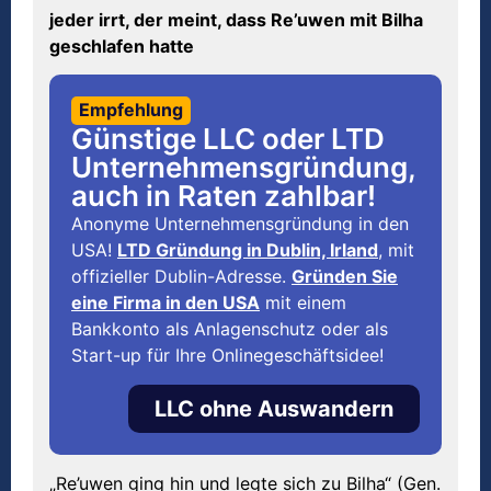
jeder irrt, der meint, dass Re’uwen mit Bilha
geschlafen hatte
Empfehlung
Günstige LLC oder LTD
Unternehmensgründung,
auch in Raten zahlbar!
Anonyme Unternehmensgründung in den
USA!
LTD Gründung in Dublin, Irland
, mit
offizieller Dublin-Adresse.
Gründen Sie
eine Firma in den USA
mit einem
Bankkonto als Anlagenschutz oder als
Start-up für Ihre Onlinegeschäftsidee!
LLC ohne Auswandern
„Re’uwen ging hin und legte sich zu Bilha“ (Gen.