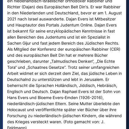
ein niederländisch-israelischer orthodoxer Rabbiner und
Richter (Dajan) des Europäischen Beit Din's. Er war Rabbiner
in den Niederlanden und Deutschland, bevor er am 1. August
2021 nach Israel auswanderte. Dajan Evers ist Mitbesitzer
und Hauptautor des Portals Judentum Online. Dajan Evers
ist bekannt für seine enzyklopädischen Kenntnisse in fast
allen Bereichen des Judentums und ist ein Spezialist in
Sachen Gijur und fast jedem Bereich des Jüdischen Rechts.
Als Mitglied der Konferenz der europäischen Rabbiner (CER)
und des europäischen Beit Din hat er mehrere Bücher
geschrieben, darunter „Talmudisches Denken“, „Die Echte
Tora“ und „Schaatnes Gesetze“. Trotz seiner umfangreichen
Arbeit widmet er sich derzeit dem Ziel, das jüdische Leben in
Deutschalnd zu unterstützen und lebt in Jerusalem. Er
beherrscht die Sprachen Holländisch, Jiddisch, Hebräisch,
Englisch und Deutsch. Dajan Raphael Evers ist der Sohn von
Hans Evers und Bloeme Evers-Emden (1926-2016),
niederländisch-jüdischen Eltern. Seine Mutter überlebte den
Holocaust und veröffentlichte später vier Bücher über ihre
Forschung zu niederländisch-jüdischen Kindern, die während
des Krieges versteckt waren. (Foto gemacht von: J.
Feldmann)