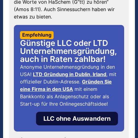
die Worte von HaSchem (G“tt) zu hören“
(Amos 8:11). Auch Sinnessuchern haben wir
etwas zu bieten.
Empfehlung
Günstige LLC oder LTD
Unternehmensgründung,
auch in Raten zahlbar!
Anonyme Unternehmensgründung in den
USA!
LTD Gründung in Dublin, Irland
, mit
offizieller Dublin-Adresse.
Gründen Sie
eine Firma in den USA
mit einem
Bankkonto als Anlagenschutz oder als
Start-up für Ihre Onlinegeschäftsidee!
LLC ohne Auswandern