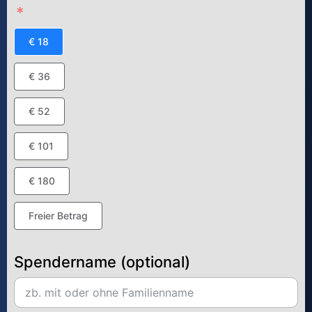
€ 18
€ 36
€ 52
€ 101
€ 180
Freier Betrag
Spendername (optional)