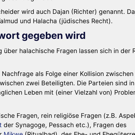
scheider wird auch Dajan (Richter) genannt. D
Talmud und Halacha (jüdisches Recht).
twort gegeben wird
über halachische Fragen lassen sich in der 
) Nachfrage als Folge einer Kollision zwischen
zwischen zwei Beteiligten. Die Parteien sind in
täglichen Leben mit (einer Vielzahl von) Probl
ische Fragen, rein religiöse Fragen (z.B. Aspe
t
der Synagoge, Pessach etc.), Fragen des
er
Mikwe
(Ritualbad), des Ehe- und Ehegüterre