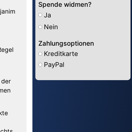
Spende widmen?
ajanim
Ja
Nein
Zahlungsoptionen
Regel
Kreditkarte
PayPal
 der
Alternative:
emen
kte
chts,