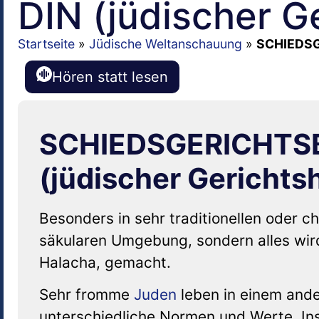
DIN (jüdischer G
Startseite
»
Jüdische Weltanschauung
»
SCHIEDSGE
Hören statt lesen
SCHIEDSGERICHTSB
(jüdischer Gerichts
Besonders in sehr traditionellen oder ch
säkularen Umgebung, sondern alles wir
Halacha, gemacht.
Sehr fromme
Juden
leben in einem ande
unterschiedliche Normen und Werte. In