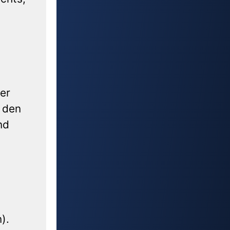
er
 den
nd
).