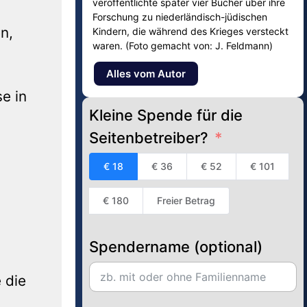
veröffentlichte später vier Bücher über ihre
Forschung zu niederländisch-jüdischen
n,
Kindern, die während des Krieges versteckt
waren. (Foto gemacht von: J. Feldmann)
Alles vom Autor
e in
Kleine Spende für die
Seitenbetreiber?
€ 18
€ 36
€ 52
€ 101
€ 180
Freier Betrag
Spendername (optional)
 die