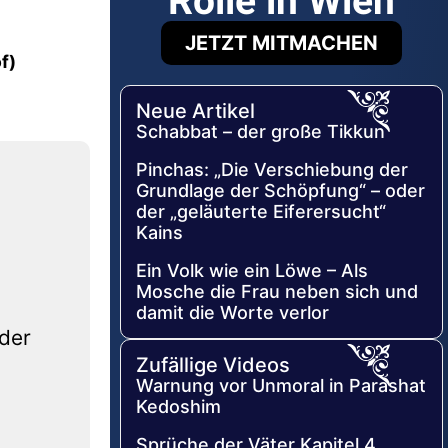
Rolle in Wien
JETZT MITMACHEN
f)
Neue Artikel
Schabbat – der große Tikkun
Pinchas: „Die Verschiebung der
Grundlage der Schöpfung“ – oder
der „geläuterte Eiferersucht“
Kains
Ein Volk wie ein Löwe – Als
Mosche die Frau neben sich und
damit die Worte verlor
der
Zufällige Videos
Warnung vor Unmoral in Parashat
Kedoshim
Sprüche der Väter Kapitel 4