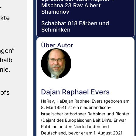
Mischna 23 Rav Albert
r
Shamonov
ikte
Schabbat 018 Färben und
Schminken
Über Autor
ngen”
rhalb
mie.
Dajan Raphael Evers
hofs
HaRav, HaDajan Raphael Evers (geboren am
8. Mai 1954) ist ein niederländisch-
israelischer orthodoxer Rabbiner und Richter
(Dajan) des Europäischen Beit Din's. Er war
Rabbiner in den Niederlanden und
Deutschland, bevor er am 1. August 2021