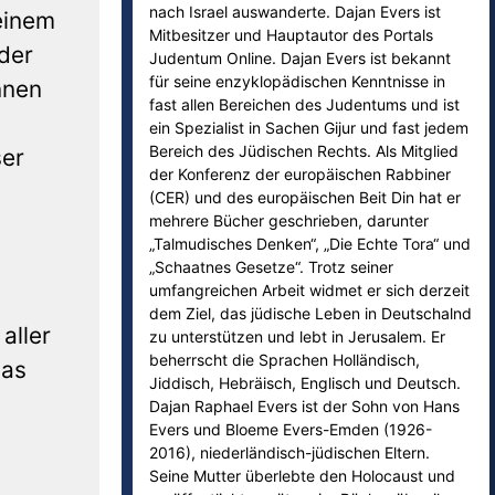
nach Israel auswanderte. Dajan Evers ist
 einem
Mitbesitzer und Hauptautor des Portals
 der
Judentum Online. Dajan Evers ist bekannt
für seine enzyklopädischen Kenntnisse in
nnen
fast allen Bereichen des Judentums und ist
ein Spezialist in Sachen Gijur und fast jedem
Bereich des Jüdischen Rechts. Als Mitglied
ser
der Konferenz der europäischen Rabbiner
(CER) und des europäischen Beit Din hat er
mehrere Bücher geschrieben, darunter
„Talmudisches Denken“, „Die Echte Tora“ und
„Schaatnes Gesetze“. Trotz seiner
umfangreichen Arbeit widmet er sich derzeit
dem Ziel, das jüdische Leben in Deutschalnd
aller
zu unterstützen und lebt in Jerusalem. Er
beherrscht die Sprachen Holländisch,
das
Jiddisch, Hebräisch, Englisch und Deutsch.
Dajan Raphael Evers ist der Sohn von Hans
Evers und Bloeme Evers-Emden (1926-
2016), niederländisch-jüdischen Eltern.
Seine Mutter überlebte den Holocaust und