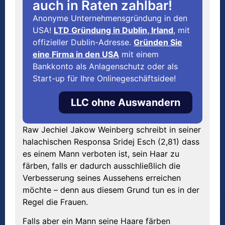
auch in Raten zahlbar!
Anonyme Unternehmensgründung in den
USA!
LTD Gründung in Dublin, Irland
, mit
offizieller Dublin-Adresse.
Gründen Sie
eine Firma in den USA
mit einem
Bankkonto als Anlagenschutz oder als
Start-up für Ihre Onlinegeschäftsidee!
LLC ohne Auswandern
Raw Jechiel Jakow Weinberg schreibt in seiner
halachischen Responsa Sridej Esch (2,81) dass
es einem Mann verboten ist, sein Haar zu
färben, falls er dadurch ausschließlich die
Verbesserung seines Aussehens erreichen
möchte – denn aus diesem Grund tun es in der
Regel die Frauen.
Falls aber ein Mann seine Haare färben