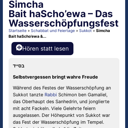
Simcha
Bait
haScho
’
ewa –
Das
Wassersch
ö
pfungsfest
Startseite
»
Schabbat und Feiertage
»
Sukkot
»
Simcha
Bait haScho’ewa &...
Hören statt lesen
בסייד
Selbstvergessen bringt wahre Freude
Während des Festes der Wasserschöpfung an
Sukkot tanzte
Rabbi
Schimon ben Gamaliel,
das Oberhaupt des Sanhedrin, und jonglierte
mit acht Fackeln. Viele Gelehrte feiern
ausgelassen. Der Höhepunkt von Sukkot war
das Fest der Wasserschöpfung im Tempel.