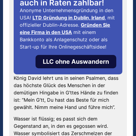
auch in Raten zahlbar!
Anonyme Unternehmensgründung in den
USA!
LTD Gründung in Dublin, Irland
, mit
offizieller Dublin-Adresse.
Gründen Sie
eine Firma in den USA
mit einem
Bankkonto als Anlagenschutz oder als
Start-up für Ihre Onlinegeschäftsidee!
LLC ohne Auswandern
König David lehrt uns in seinen Psalmen, dass
das höchste Glück des Menschen in der
demütigen Hingabe in G’ttes Hände zu finden
ist: “Mein G’tt, Du hast das Beste für mich
gewählt. Nimm meine Hand und führe mich”.
Wasser ist flüssig; es passt sich dem
Gegenstand an, in den es gegossen wird.
Wasser symbolisiert das Zerschmelzen der