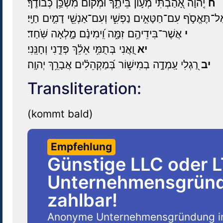
ח
יְֽהוָ֗ה אָ֭הַבְתִּי מְע֣וֹן בֵּיתֶ֑ךָ וּ֝מְק֗וֹם מִשְׁכַּ֥ן כְּבוֹדֶֽךָ׃
־תֶּאֱסֹ֣ף עִם־חַטָּאִ֣ים נַפְשִׁ֑י וְעִם־אַנְשֵׁ֖י דָמִ֣ים חַיָּֽי׃
י
אֲשֶׁר־בִּידֵיהֶ֥ם זִמָּ֑ה וִֽ֝ימִינָ֗ם מָ֣לְאָה שֹּֽׁחַד׃
יא
וַ֭אֲנִי בְּתֻמִּ֥י אֵלֵ֗ךְ פְּדֵ֣נִי וְחָנֵּֽנִי׃
יב
רַ֭גְלִי עָֽמְדָ֣ה בְמִישׁ֑וֹר בְּ֝מַקְהֵלִ֗ים אֲבָרֵ֥ךְ יְהוָֽה׃
Transliteration:
(kommt bald)
Empfehlung
Günstige LLC oder 
Unternehmensgründu
zahlbar!
Anonyme Unternehmensgründung i