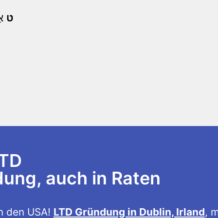
ט
אַל
LTD
ng, auch in Raten
n den USA!
LTD Gründung in Dublin, Irland
, m