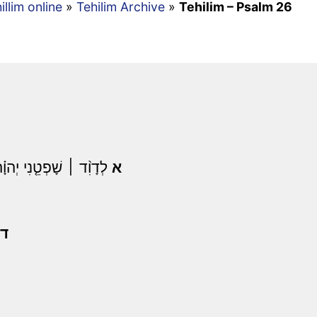
illim online
»
Tehilim Archive
»
Tehilim – Psalm 26
א
לְדָוִ֨ד ׀ שָׁפְטֵ֤נִי יְהוָ֗ה 
ד