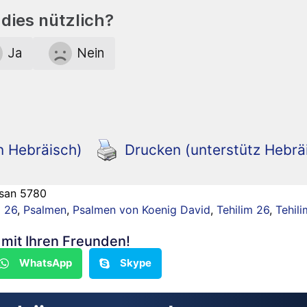
dies nützlich?
Ja
Nein
n Hebräisch)
Drucken (unterstütz Hebrä
isan 5780
 26
,
Psalmen
,
Psalmen von Koenig David
,
Tehilim 26
,
Tehili
n mit Ihren Freunden!
WhatsApp
Skype