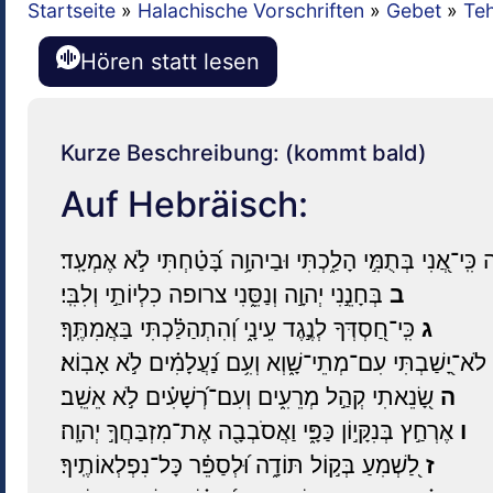
Startseite
»
Halachische Vorschriften
»
Gebet
»
Teh
Hören statt lesen
Kurze Beschreibung: (kommt bald)
Auf Hebräisch:
כִּֽי־אֲ֭נִי בְּתֻמִּ֣י הָלַ֑כְתִּי וּבַיהוָ֥ה בָּ֝טַ֗חְתִּי לֹ֣א אֶמְעָֽד׃
ב
בְּחָנֵ֣נִי יְהוָ֣ה וְנַסֵּ֑נִי צרופה כִלְיוֹתַ֣י וְלִבִּֽי׃
ג
כִּֽי־חַ֭סְדְּךָ לְנֶ֣גֶד עֵינָ֑י וְ֝הִתְהַלַּ֗כְתִּי בַּאֲמִתֶּֽךָ׃
לֹא־יָ֭שַׁבְתִּי עִם־מְתֵי־שָׁ֑וְא וְעִ֥ם נַ֝עֲלָמִ֗ים לֹ֣א אָבֽוֹא׃
ה
שָׂ֭נֵאתִי קְהַ֣ל מְרֵעִ֑ים וְעִם־רְ֝שָׁעִ֗ים לֹ֣א אֵשֵֽׁב׃
ו
אֶרְחַ֣ץ בְּנִקָּי֣וֹן כַּפָּ֑י וַאֲסֹבְבָ֖ה אֶת־מִזְבַּחֲךָ֣ יְהוָֽה׃
ז
לַ֭שְׁמִעַ בְּק֣וֹל תּוֹדָ֑ה וּ֝לְסַפֵּ֗ר כָּל־נִפְלְאוֹתֶֽיךָ׃