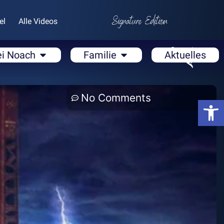
el
Alle Videos
ei Noach
Familie
Aktuelles
No Comments
Open