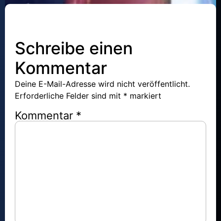
Tehilim – Psalm 31
Schreibe einen
Keine Kommentare
Kommentar
Deine E-Mail-Adresse wird nicht veröffentlicht.
Erforderliche Felder sind mit
*
markiert
Kommentar
*
Tehilim – Psalm 128
Keine Kommentare