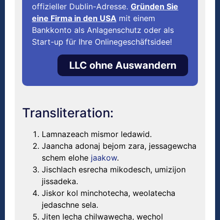
offizieller Dublin-Adresse.
Gründen Sie
eine Firma in den USA
mit einem
Bankkonto als Anlagenschutz oder als
Start-up für Ihre Onlinegeschäftsidee!
LLC ohne Auswandern
Transliteration:
Lamnazeach mismor ledawid.
Jaancha adonaj bejom zara, jessagewcha
schem elohe
jaakow
.
Jischlach esrecha mikodesch, umizijon
jissadeka.
Jiskor kol minchotecha, weolatecha
jedaschne sela.
Jiten lecha chilwawecha, wechol