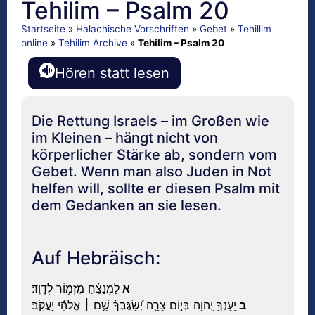
Tehilim – Psalm 20
Startseite
»
Halachische Vorschriften
»
Gebet
»
Tehillim
online
»
Tehilim Archive
»
Tehilim – Psalm 20
Hören statt lesen
Die Rettung Israels – im Großen wie
im Kleinen – hängt nicht von
körperlicher Stärke ab, sondern vom
Gebet. Wenn man also Juden in Not
helfen will, sollte er diesen Psalm mit
dem Gedanken an sie lesen.
Auf Hebräisch:
א
לַמְנַצֵּ֗חַ מִזְמ֥וֹר לְדָוִֽד׃
ב
יַֽעַנְךָ֣ יְ֭הוָה בְּי֣וֹם צָרָ֑ה יְ֝שַׂגֶּבְךָ֗ שֵׁ֤ם ׀ אֱלֹהֵ֬י יַעֲקֹֽב׃