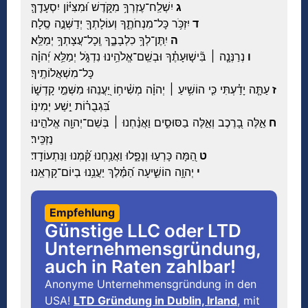
ג
יִשְׁלַֽח־עֶזְרְךָ֥ מִקֹּ֑דֶשׁ וּ֝מִצִּיּ֗וֹן יִסְעָדֶֽךָּ׃
ד
יִזְכֹּ֥ר כָּל־מִנְחֹתֶ֑ךָ וְעוֹלָתְךָ֖ יְדַשְּׁנֶ֣ה סֶֽלָה׃
ה
יִֽתֶּן־לְךָ֥ כִלְבָבֶ֑ךָ וְֽכָל־עֲצָתְךָ֥ יְמַלֵּֽא׃
ו
נְרַנְּנָ֤ה ׀ בִּ֘ישׁ֤וּעָתֶ֗ךָ וּבְשֵֽׁם־אֱלֹהֵ֥ינוּ נִדְגֹּ֑ל יְמַלֵּ֥א יְ֝הוָ֗ה
כָּל־מִשְׁאֲלוֹתֶֽיךָ׃
ז
עַתָּ֤ה יָדַ֗עְתִּי כִּ֤י הוֹשִׁ֥יעַ ׀ יְהוָ֗ה מְשִׁ֫יח֥וֹ יַ֭עֲנֵהוּ מִשְּׁמֵ֣י קָדְשׁ֑וֹ
בִּ֝גְבֻר֗וֹת יֵ֣שַׁע יְמִינֽוֹ׃
ח
אֵ֣לֶּה בָ֭רֶכֶב וְאֵ֣לֶּה בַסּוּסִ֑ים וַאֲנַ֓חְנוּ ׀ בְּשֵׁם־יְהוָ֖ה אֱלֹהֵ֣ינוּ
נַזְכִּֽיר׃
ט
הֵ֭מָּה כָּרְע֣וּ וְנָפָ֑לוּ וַאֲנַ֥חְנוּ קַּ֝֗מְנוּ וַנִּתְעוֹדָֽד׃
י
יְהוָ֥ה הוֹשִׁ֑יעָה הַ֝מֶּ֗לֶךְ יַעֲנֵ֥נוּ בְיוֹם־קָרְאֵֽנוּ׃
Empfehlung
Günstige LLC oder LTD
Unternehmensgründung,
auch in Raten zahlbar!
Anonyme Unternehmensgründung in den
USA!
LTD Gründung in Dublin, Irland
, mit