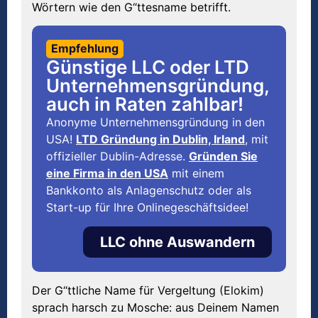
Wörtern wie den G“ttesname betrifft.
Empfehlung
Günstige LLC oder LTD
Unternehmensgründung,
auch in Raten zahlbar!
Anonyme Unternehmensgründung in den
USA!
LTD Gründung in Dublin, Irland
, mit
offizieller Dublin-Adresse.
Gründen Sie
eine Firma in den USA
mit einem
Bankkonto als Anlagenschutz oder als
Start-up für Ihre Onlinegeschäftsidee!
LLC ohne Auswandern
Der G“ttliche Name für Vergeltung (Elokim)
sprach harsch zu Mosche: aus Deinem Namen