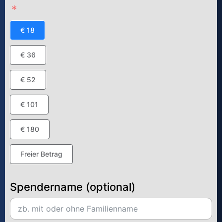
€ 18
€ 36
€ 52
€ 101
€ 180
Freier Betrag
Spendername (optional)