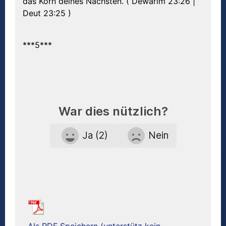
das Korn deines Nächsten. ( Dewarim 23:26 |
Deut 23:25 )
***5***
War dies nützlich?
Ja (2)
Nein
Als PDF Speichern (unterstütz kein