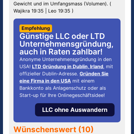
Gewicht und im Umfangsmass (Volumen). (
Wajikra 19:35 | Leo 19:35 )
Empfehlung
Günstige LLC oder LTD
Unternehmensgründung,
auch in Raten zahlbar!
Anonyme Unternehmensgründung in den
USA!
LTD Gründung in Dublin, Irland
, mit
offizieller Dublin-Adresse.
Gründen Sie
eine Firma in den USA
mit einem
Bankkonto als Anlagenschutz oder als
Start-up für Ihre Onlinegeschäftsidee!
LLC ohne Auswandern
Wünschenswert (10)