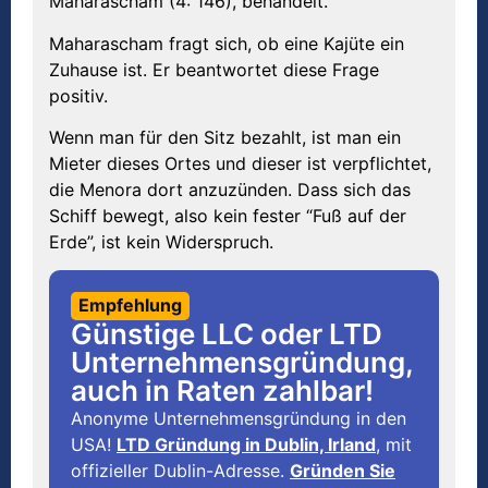
Maharascham (4: 146), behandelt.
Maharascham fragt sich, ob eine Kajüte ein
Zuhause ist. Er beantwortet diese Frage
positiv.
Wenn man für den Sitz bezahlt, ist man ein
Mieter dieses Ortes und dieser ist verpflichtet,
die Menora dort anzuzünden. Dass sich das
Schiff bewegt, also kein fester “Fuß auf der
Erde”, ist kein Widerspruch.
Empfehlung
Günstige LLC oder LTD
Unternehmensgründung,
auch in Raten zahlbar!
Anonyme Unternehmensgründung in den
USA!
LTD Gründung in Dublin, Irland
, mit
offizieller Dublin-Adresse.
Gründen Sie