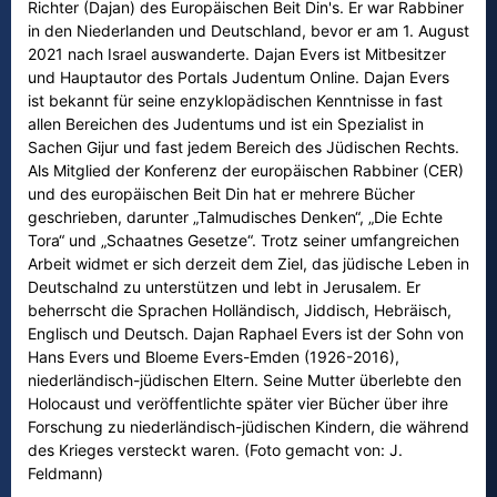
Richter (Dajan) des Europäischen Beit Din's. Er war Rabbiner
in den Niederlanden und Deutschland, bevor er am 1. August
2021 nach Israel auswanderte. Dajan Evers ist Mitbesitzer
und Hauptautor des Portals Judentum Online. Dajan Evers
ist bekannt für seine enzyklopädischen Kenntnisse in fast
allen Bereichen des Judentums und ist ein Spezialist in
Sachen Gijur und fast jedem Bereich des Jüdischen Rechts.
Als Mitglied der Konferenz der europäischen Rabbiner (CER)
und des europäischen Beit Din hat er mehrere Bücher
geschrieben, darunter „Talmudisches Denken“, „Die Echte
Tora“ und „Schaatnes Gesetze“. Trotz seiner umfangreichen
Arbeit widmet er sich derzeit dem Ziel, das jüdische Leben in
Deutschalnd zu unterstützen und lebt in Jerusalem. Er
beherrscht die Sprachen Holländisch, Jiddisch, Hebräisch,
Englisch und Deutsch. Dajan Raphael Evers ist der Sohn von
Hans Evers und Bloeme Evers-Emden (1926-2016),
niederländisch-jüdischen Eltern. Seine Mutter überlebte den
Holocaust und veröffentlichte später vier Bücher über ihre
Forschung zu niederländisch-jüdischen Kindern, die während
des Krieges versteckt waren. (Foto gemacht von: J.
Feldmann)