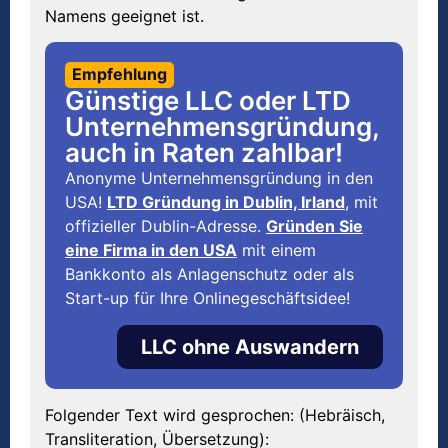
Namens geeignet ist.
Empfehlung
Günstige LLC oder LTD
Unternehmensgründung,
auch in Raten zahlbar!
Anonyme Unternehmensgründung in den
USA!
LTD Gründung in Dublin, Irland
, mit
offizieller Dublin-Adresse.
Gründen Sie
eine Firma in den USA
mit einem
Bankkonto als Anlagenschutz oder als
Start-up für Ihre Onlinegeschäftsidee!
LLC ohne Auswandern
Folgender Text wird gesprochen: (Hebräisch,
Transliteration, Übersetzung):