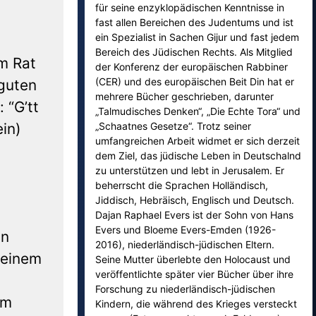
für seine enzyklopädischen Kenntnisse in
fast allen Bereichen des Judentums und ist
ein Spezialist in Sachen Gijur und fast jedem
Bereich des Jüdischen Rechts. Als Mitglied
im Rat
der Konferenz der europäischen Rabbiner
(CER) und des europäischen Beit Din hat er
 guten
mehrere Bücher geschrieben, darunter
 “G’tt
„Talmudisches Denken“, „Die Echte Tora“ und
in)
„Schaatnes Gesetze“. Trotz seiner
umfangreichen Arbeit widmet er sich derzeit
dem Ziel, das jüdische Leben in Deutschalnd
zu unterstützen und lebt in Jerusalem. Er
beherrscht die Sprachen Holländisch,
Jiddisch, Hebräisch, Englisch und Deutsch.
Dajan Raphael Evers ist der Sohn von Hans
Evers und Bloeme Evers-Emden (1926-
in
2016), niederländisch-jüdischen Eltern.
 einem
Seine Mutter überlebte den Holocaust und
veröffentlichte später vier Bücher über ihre
Forschung zu niederländisch-jüdischen
em
Kindern, die während des Krieges versteckt