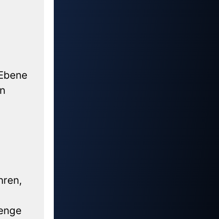
 Ebene
en
hren,
Menge