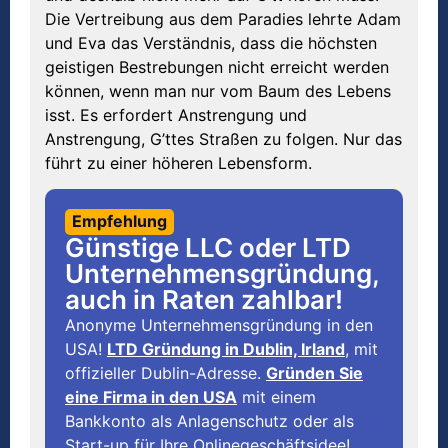
Die Vertreibung aus dem Paradies lehrte Adam
und Eva das Verständnis, dass die höchsten
geistigen Bestrebungen nicht erreicht werden
können, wenn man nur vom Baum des Lebens
isst. Es erfordert Anstrengung und
Anstrengung, G’ttes Straßen zu folgen. Nur das
führt zu einer höheren Lebensform.
Empfehlung
Günstige LLC oder LTD
Unternehmensgründung,
auch in Raten zahlbar!
Anonyme Unternehmensgründung in den
USA!
LTD Gründung in Dublin, Irland
, mit
offizieller Dublin-Adresse.
Gründen Sie
eine Firma in den USA
mit einem
Bankkonto als Anlagenschutz oder als
Start-up für Ihre Onlinegeschäftsidee!