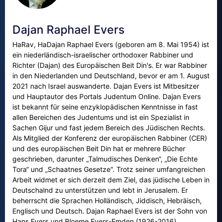
Dajan Raphael Evers
HaRav, HaDajan Raphael Evers (geboren am 8. Mai 1954) ist
ein niederländisch-israelischer orthodoxer Rabbiner und
Richter (Dajan) des Europäischen Beit Din's. Er war Rabbiner
in den Niederlanden und Deutschland, bevor er am 1. August
2021 nach Israel auswanderte. Dajan Evers ist Mitbesitzer
und Hauptautor des Portals Judentum Online. Dajan Evers
ist bekannt für seine enzyklopädischen Kenntnisse in fast
allen Bereichen des Judentums und ist ein Spezialist in
Sachen Gijur und fast jedem Bereich des Jüdischen Rechts.
Als Mitglied der Konferenz der europäischen Rabbiner (CER)
und des europäischen Beit Din hat er mehrere Bücher
geschrieben, darunter „Talmudisches Denken“, „Die Echte
Tora“ und „Schaatnes Gesetze“. Trotz seiner umfangreichen
Arbeit widmet er sich derzeit dem Ziel, das jüdische Leben in
Deutschalnd zu unterstützen und lebt in Jerusalem. Er
beherrscht die Sprachen Holländisch, Jiddisch, Hebräisch,
Englisch und Deutsch. Dajan Raphael Evers ist der Sohn von
Hans Evers und Bloeme Evers-Emden (1926-2016),