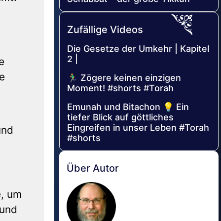
Zufällige Videos
Die Gesetze der Umkehr | Kapitel
2 |
e
re
🏃‍♂️ Zögere keinen einzigen
Moment! #shorts #Torah
Emunah und Bitachon 💡 Ein
tiefer Blick auf göttliches
Eingreifen in unser Leben #Torah
und
#shorts
Über Autor
e, um
 und