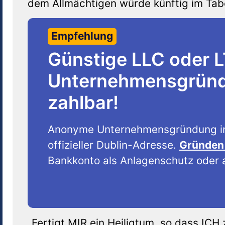
dem Allmächtigen würde künftig im Tabe
Empfehlung
Günstige LLC oder 
Unternehmensgründu
zahlbar!
Anonyme Unternehmensgründung i
offizieller Dublin-Adresse.
Gründen 
Bankkonto als Anlagenschutz oder a
„Fertigt MIR ein Heiligtum, so dass IC