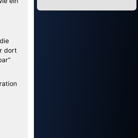
ie ein
Alternative:
die
r dort
bar“
ration