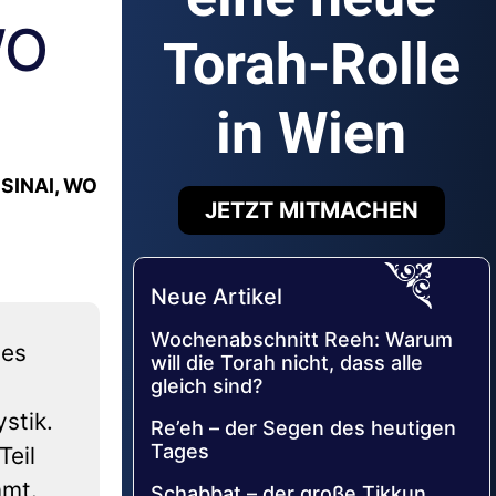
WO
Torah-Rolle
in Wien
SINAI, WO
JETZT MITMACHEN
Neue Artikel
Wochenabschnitt Reeh: Warum
tes
will die Torah nicht, dass alle
gleich sind?
stik.
Re’eh – der Segen des heutigen
Tages
Teil
mmt.
Schabbat – der große Tikkun