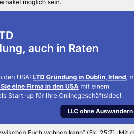
rnakel möglich sein.
LTD
ng, auch in Raten
n den USA!
LTD Gründung in Dublin, Irland
, m
Sie eine Firma in den USA
mit einem
ls Start-up für Ihre Onlinegeschäftsidee!
LLC ohne Auswandern
H zwischen Euch wohnen kann“ (Ex. 25:7). Mit 