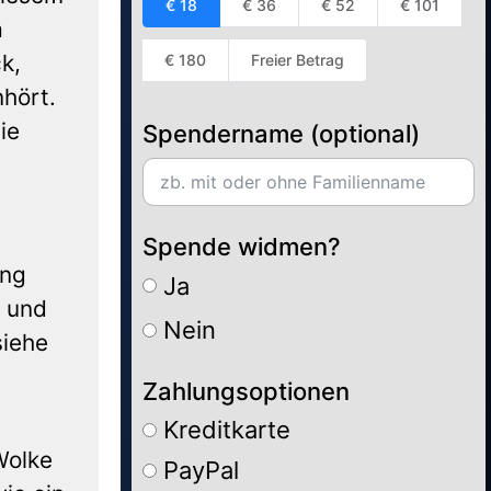
€ 18
€ 36
€ 52
€ 101
a
k,
€ 180
Freier Betrag
hört.
ie
Spendername (optional)
Spende widmen?
ung
Ja
a und
Nein
siehe
Zahlungsoptionen
Kreditkarte
Wolke
PayPal