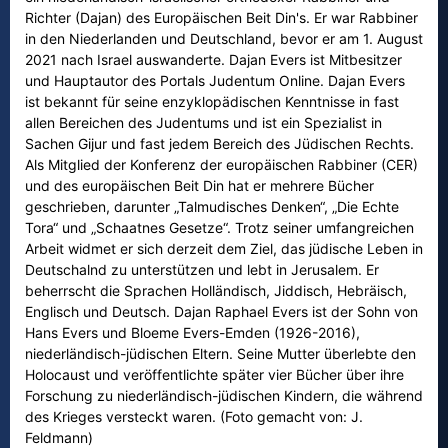
Richter (Dajan) des Europäischen Beit Din's. Er war Rabbiner
in den Niederlanden und Deutschland, bevor er am 1. August
2021 nach Israel auswanderte. Dajan Evers ist Mitbesitzer
und Hauptautor des Portals Judentum Online. Dajan Evers
ist bekannt für seine enzyklopädischen Kenntnisse in fast
allen Bereichen des Judentums und ist ein Spezialist in
Sachen Gijur und fast jedem Bereich des Jüdischen Rechts.
Als Mitglied der Konferenz der europäischen Rabbiner (CER)
und des europäischen Beit Din hat er mehrere Bücher
geschrieben, darunter „Talmudisches Denken“, „Die Echte
Tora“ und „Schaatnes Gesetze“. Trotz seiner umfangreichen
Arbeit widmet er sich derzeit dem Ziel, das jüdische Leben in
Deutschalnd zu unterstützen und lebt in Jerusalem. Er
beherrscht die Sprachen Holländisch, Jiddisch, Hebräisch,
Englisch und Deutsch. Dajan Raphael Evers ist der Sohn von
Hans Evers und Bloeme Evers-Emden (1926-2016),
niederländisch-jüdischen Eltern. Seine Mutter überlebte den
Holocaust und veröffentlichte später vier Bücher über ihre
Forschung zu niederländisch-jüdischen Kindern, die während
des Krieges versteckt waren. (Foto gemacht von: J.
Feldmann)