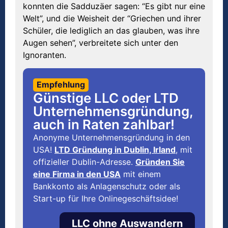
konnten die Sadduzäer sagen: “Es gibt nur eine
Welt”, und die Weisheit der “Griechen und ihrer
Schüler, die lediglich an das glauben, was ihre
Augen sehen”, verbreitete sich unter den
Ignoranten.
Empfehlung
Günstige LLC oder LTD
Unternehmensgründung,
auch in Raten zahlbar!
Anonyme Unternehmensgründung in den
USA!
LTD Gründung in Dublin, Irland
, mit
offizieller Dublin-Adresse.
Gründen Sie
eine Firma in den USA
mit einem
Bankkonto als Anlagenschutz oder als
Start-up für Ihre Onlinegeschäftsidee!
LLC ohne Auswandern