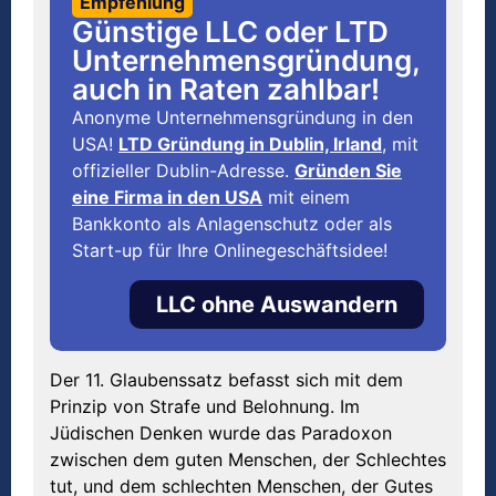
Empfehlung
Günstige LLC oder LTD
Unternehmensgründung,
auch in Raten zahlbar!
Anonyme Unternehmensgründung in den
USA!
LTD Gründung in Dublin, Irland
, mit
offizieller Dublin-Adresse.
Gründen Sie
eine Firma in den USA
mit einem
Bankkonto als Anlagenschutz oder als
Start-up für Ihre Onlinegeschäftsidee!
LLC ohne Auswandern
Der 11. Glaubenssatz befasst sich mit dem
Prinzip von Strafe und Belohnung. Im
Jüdischen Denken wurde das Paradoxon
zwischen dem guten Menschen, der Schlechtes
tut, und dem schlechten Menschen, der Gutes