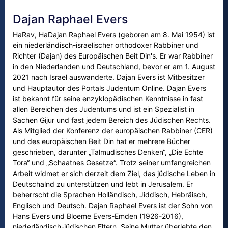
Dajan Raphael Evers
HaRav, HaDajan Raphael Evers (geboren am 8. Mai 1954) ist
ein niederländisch-israelischer orthodoxer Rabbiner und
Richter (Dajan) des Europäischen Beit Din's. Er war Rabbiner
in den Niederlanden und Deutschland, bevor er am 1. August
2021 nach Israel auswanderte. Dajan Evers ist Mitbesitzer
und Hauptautor des Portals Judentum Online. Dajan Evers
ist bekannt für seine enzyklopädischen Kenntnisse in fast
allen Bereichen des Judentums und ist ein Spezialist in
Sachen Gijur und fast jedem Bereich des Jüdischen Rechts.
Als Mitglied der Konferenz der europäischen Rabbiner (CER)
und des europäischen Beit Din hat er mehrere Bücher
geschrieben, darunter „Talmudisches Denken“, „Die Echte
Tora“ und „Schaatnes Gesetze“. Trotz seiner umfangreichen
Arbeit widmet er sich derzeit dem Ziel, das jüdische Leben in
Deutschalnd zu unterstützen und lebt in Jerusalem. Er
beherrscht die Sprachen Holländisch, Jiddisch, Hebräisch,
Englisch und Deutsch. Dajan Raphael Evers ist der Sohn von
Hans Evers und Bloeme Evers-Emden (1926-2016),
niederländisch-jüdischen Eltern. Seine Mutter überlebte den