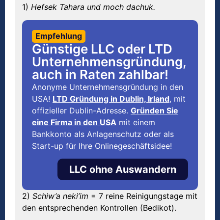
1)
Hefsek Tahara und moch dachuk.
Empfehlung
Günstige LLC oder LTD
Unternehmensgründung,
auch in Raten zahlbar!
Anonyme Unternehmensgründung in den
USA!
LTD Gründung in Dublin, Irland
, mit
offizieller Dublin-Adresse.
Gründen Sie
eine Firma in den USA
mit einem
Bankkonto als Anlagenschutz oder als
Start-up für Ihre Onlinegeschäftsidee!
LLC ohne Auswandern
2)
Schiw’a neki’im
= 7 reine Reinigungstage mit
den entsprechenden Kontrollen (Bedikot).