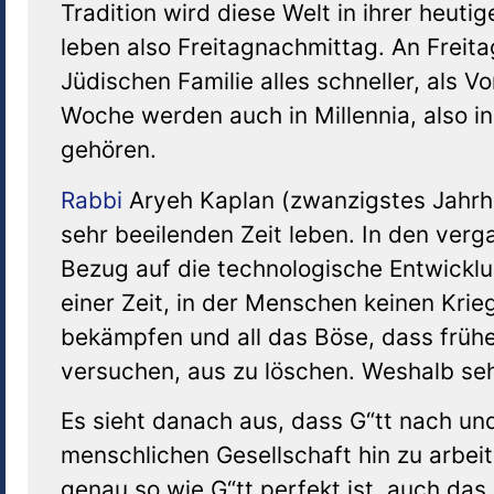
Tradition wird diese Welt in ihrer heut
leben also Freitagnachmittag. An Freit
Jüdischen Familie alles schneller, als 
Woche werden auch in Millennia, also 
gehören.
Rabbi
Aryeh Kaplan (zwanzigstes Jahrhun
sehr beeilenden Zeit leben. In den ver
Bezug auf die technologische Entwicklu
einer Zeit, in der Menschen keinen Krie
bekämpfen und all das Böse, dass früh
versuchen, aus zu löschen. Weshalb se
Es sieht danach aus, dass G“tt nach und
menschlichen Gesellschaft hin zu arbei
genau so wie G“tt perfekt ist, auch d