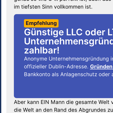
im tiefsten Sinn vollkommen ist.
Empfehlung
Günstige LLC oder 
Unternehmensgründu
zahlbar!
Anonyme Unternehmensgründung i
offizieller Dublin-Adresse.
Gründen 
Bankkonto als Anlagenschutz oder a
Aber kann EIN Mann die gesamte Welt v
die Welt an den Rand des Abgrundes zu 