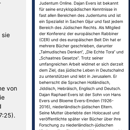
r
Judentum Online. Dajan Evers ist bekannt
für seine enzyklopädischen Kenntnisse in
fast allen Bereichen des Judentums und ist
ein Spezialist in Sachen Gijur und fast jedem
Bereich des Jüdischen Rechts. Als Mitglied
der Konferenz der europäischen Rabbiner
 sie
(CER) und des europäischen Beit Din hat er
mehrere Bücher geschrieben, darunter
„Talmudisches Denken“, „Die Echte Tora“ und
„Schaatnes Gesetze“. Trotz seiner
umfangreichen Arbeit widmet er sich derzeit
dem Ziel, das jüdische Leben in Deutschalnd
zu unterstützen und lebt in Jerusalem. Er
beherrscht die Sprachen Holländisch,
me von
Jiddisch, Hebräisch, Englisch und Deutsch.
Dajan Raphael Evers ist der Sohn von Hans
ie
Evers und Bloeme Evers-Emden (1926-
d
2016), niederländisch-jüdischen Eltern.
Seine Mutter überlebte den Holocaust und
7:25).
veröffentlichte später vier Bücher über ihre
Forschung zu niederländisch-jüdischen