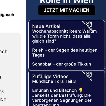
Rolle in Wien
JETZT MITMACHEN
jigasch
Neue Artikel
Wochenabschnitt Reeh: Warum
will die Torah nicht, dass alle
gleich sind?
Re’eh – der Segen des heutigen
iach
Tages
Schabbat – der große Tikkun
Zufällige Videos
r
Mündliche Tora Teil 3
n
Emunah und Bitachon 💡
ss
Jenseits der Bestrafung: Die
hen
verborgenen Segnungen der
Anstrengung