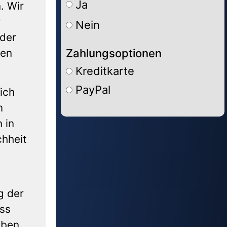
Ja
. Wir
r
Nein
 der
Zahlungsoptionen
ben
Kreditkarte
PayPal
ich
m
Alternative:
 in
chheit
g der
ass
eben