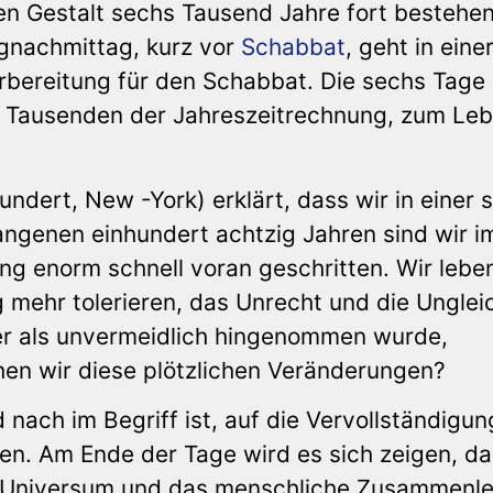
igen Gestalt sechs Tausend Jahre fort bestehen
agnachmittag, kurz vor
Schabbat
, geht in eine
Vorbereitung für den Schabbat. Die sechs Tage
in Tausenden der Jahreszeitrechnung, zum Le
dert, New -York) erklärt, dass wir in einer s
gangenen einhundert achtzig Jahren sind wir i
ng enorm schnell voran geschritten. Wir leben
g mehr tolerieren, das Unrecht und die Unglei
er als unvermeidlich hingenommen wurde,
hen wir diese plötzlichen Veränderungen?
 nach im Begriff ist, auf die Vervollständigun
ten. Am Ende der Tage wird es sich zeigen, d
as Universum und das menschliche Zusammenl