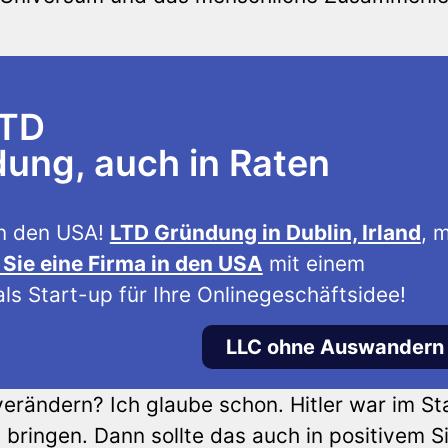
LTD
ng, auch in Raten
n den USA!
LTD Gründung in Dublin, Irland
, m
Sie eine Firma in den USA
mit einem
ls Start-up für Ihre Onlinegeschäftsidee!
LLC ohne Auswandern
erändern? Ich glaube schon. Hitler war im St
bringen. Dann sollte das auch in positivem S