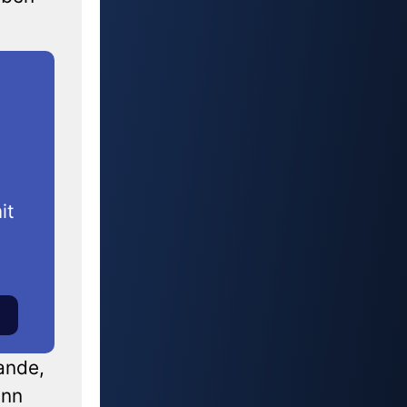
it
ande,
inn