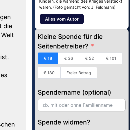
Kindern, die während des Krieges versteckt
waren. (Foto gemacht von: J. Feldmann)
igen
Alles vom Autor
t die
 Welt
Kleine Spende für die
Seitenbetreiber?
ist.
€ 18
€ 36
€ 52
€ 101
€ 180
Freier Betrag
tes
Spendername (optional)
Spende widmen?
schen