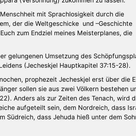
Kappara (Versöhnung) zukommen zu lassen.
Menschheit mit Sprachlosigkeit durch die
chem, der die Weltgeschicke und –Geschichte
 Euch zum Endziel meines Meisterplanes, die
der gelungenen Umsetzung des Schöpfungspl
eidens (Jecheskjel Hauptkapitel 37:15-28).
ochen, prophezeit Jecheskjel erst über die E
länger sollen sie aus zwei Völkern bestehen u
:22). Anders als zur Zeiten des Tenach, wird 
eiche aufgeteilt sein, dem Nordreich, dass Isr
m Südreich, dass Jehuda hieß unter dem Soh