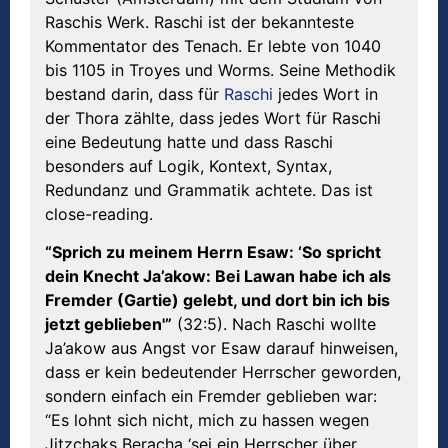
Raschis Werk. Raschi ist der bekannteste
Kommentator des Tenach. Er lebte von 1040
bis 1105 in Troyes und Worms. Seine Methodik
bestand darin, dass für
Raschi
jedes Wort in
der Thora zählte, dass jedes Wort für Raschi
eine Bedeutung hatte und dass Raschi
besonders auf Logik, Kontext, Syntax,
Redundanz und Grammatik achtete. Das ist
close-reading.
“Sprich zu meinem Herrn Esaw: ‘So spricht
dein Knecht Ja
’
ako
w: Bei Lawan habe ich als
Fremder (Gartie) gelebt, und dort bin ich bis
jetzt geblieben'”
(32:5). Nach Raschi wollte
Ja’akow aus Angst vor Esaw darauf hinweisen,
dass er kein bedeutender Herrscher geworden,
sondern einfach ein Fremder geblieben war:
“Es lohnt sich nicht, mich zu hassen wegen
Jitzchaks Beracha ‘sei ein Herrscher über