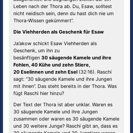
Leben nach der Thora ab. Du, Esaw, solltest
nicht neidisch sein, denn du hast dich nie um
Thora-Wissen gekümmert”.
Die Viehherden als Geschenk f
ü
r
Esa
w
Ja’akow schickt Esaw Viehherden als
Geschenk, um ihn zu
besänftigen
30
s
ä
ugende Kamele und ihre
Fohlen, 40
K
ü
he und zehn Stiere,
20
Esel
innen und zehn Esel
(32:16). Raschi
sagt: “30 säugende Kamele und ihre Jungen
mit ihnen”. Das steht bereits in der Thora. Was
fügt Raschi hier hinzu?
Der Text der Thora ist aber unklar. Waren es
30 säugende Kamele und ihre Jungen
zusammen oder waren es 30 säugende Kamele
und 30 weitere Junge? Raschi gibt an, dass es