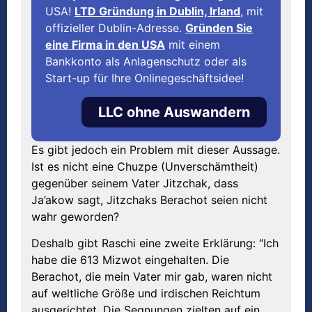
USA!
LTD Gründung in Dublin, Irland
, mit
offizieller Dublin-Adresse.
Gründen Sie
eine Firma in den USA
mit einem
Bankkonto als Anlagenschutz oder als
Start-up für Ihre Onlinegeschäftsidee!
LLC ohne Auswandern
Es gibt jedoch ein Problem mit dieser Aussage.
Ist es nicht eine Chuzpe (Unverschämtheit)
gegenüber seinem Vater Jitzchak, dass
Ja’akow sagt, Jitzchaks Berachot seien nicht
wahr geworden?
Deshalb gibt Raschi eine zweite Erklärung: “Ich
habe die 613 Mizwot eingehalten. Die
Berachot, die mein Vater mir gab, waren nicht
auf weltliche Größe und irdischen Reichtum
ausgerichtet. Die Segnungen zielten auf ein