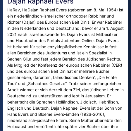
Dajan Raphael Evers
HaRav, HaDajan Raphael Evers (geboren am 8. Mai 1954) ist
ein niederländisch-israelischer orthodoxer Rabbiner und
Richter (Dajan) des Europäischen Beit Din's. Er war Rabbiner
in den Niederlanden und Deutschland, bevor er am 1. August
2021 nach Israel auswanderte. Dajan Evers ist Mitbesitzer
und Hauptautor des Portals Judentum Online. Dajan Evers
ist bekannt für seine enzyklopädischen Kenntnisse in fast
allen Bereichen des Judentums und ist ein Spezialist in
Sachen Gijur und fast jedem Bereich des Jüdischen Rechts.
Als Mitglied der Konferenz der europäischen Rabbiner (CER)
und des europäischen Beit Din hat er mehrere Bücher
geschrieben, darunter „Talmudisches Denken“, „Die Echte
Tora“ und „Schaatnes Gesetze“. Trotz seiner umfangreichen
Arbeit widmet er sich derzeit dem Ziel, das jüdische Leben in
Deutschalnd zu unterstützen und lebt in Jerusalem. Er
beherrscht die Sprachen Holländisch, Jiddisch, Hebräisch,
Englisch und Deutsch. Dajan Raphael Evers ist der Sohn von
Hans Evers und Bloeme Evers-Emden (1926-2016),
niederländisch-jüdischen Eltern. Seine Mutter überlebte den
Holocaust und veröffentlichte später vier Bücher über ihre