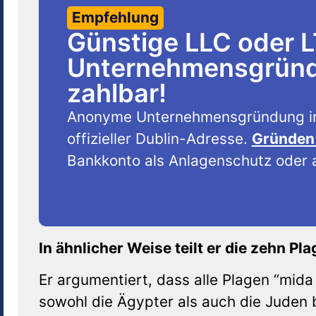
Empfehlung
Günstige LLC oder 
Unternehmensgründu
zahlbar!
Anonyme Unternehmensgründung i
offizieller Dublin-Adresse.
Gründen 
Bankkonto als Anlagenschutz oder a
In ähnlicher Weise teilt er die zehn Pla
Er argumentiert, dass alle Plagen “mid
sowohl die Ägypter als auch die Juden