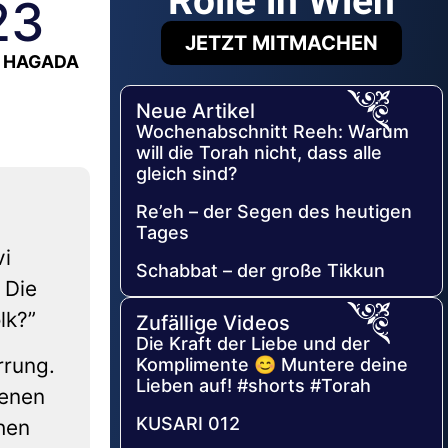
Rolle in Wien
23
JETZT MITMACHEN
XT HAGADA
Neue Artikel
Wochenabschnitt Reeh: Warum
will die Torah nicht, dass alle
gleich sind?
Re’eh – der Segen des heutigen
Tages
vi
Schabbat – der große Tikkun
 Die
lk?”
Zufällige Videos
Die Kraft der Liebe und der
rrung.
Komplimente 😊 Muntere deine
Lieben auf! #shorts #Torah
genen
KUSARI 012
chen