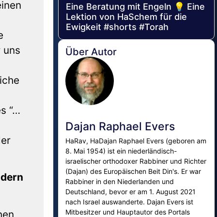
einen
Eine Beratung mit Engeln 💡 Eine
Lektion von HaSchem für die
Ewigkeit #shorts #Torah
e
r uns
Über Autor
liche
es “…
Dajan Raphael Evers
der
HaRav, HaDajan Raphael Evers (geboren am
8. Mai 1954) ist ein niederländisch-
israelischer orthodoxer Rabbiner und Richter
(Dajan) des Europäischen Beit Din's. Er war
ndern
Rabbiner in den Niederlanden und
Deutschland, bevor er am 1. August 2021
nach Israel auswanderte. Dajan Evers ist
Mitbesitzer und Hauptautor des Portals
hen