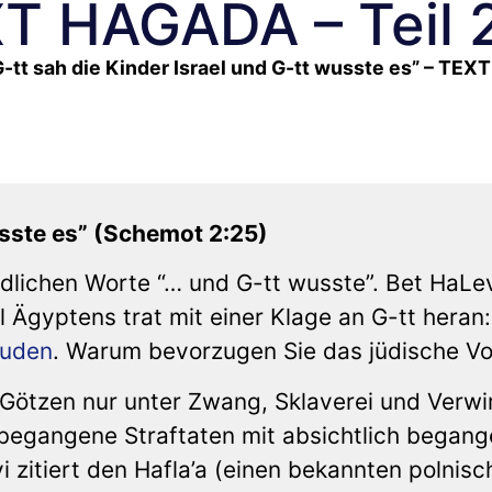
XT HAGADA – Teil 
G-tt sah die Kinder Israel und G-tt wusste es” – TE
usste es” (Schemot 2:25)
ndlichen Worte “… und G-tt wusste”. Bet HaLe
l Ägyptens trat mit einer Klage an G-tt heran:
uden
. Warum bevorzugen Sie das jüdische Vo
n Götzen nur unter Zwang, Sklaverei und Verwi
 begangene Straftaten mit absichtlich began
i zitiert den Hafla’a (einen bekannten polnis