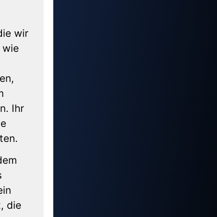
ie wir
 wie
en,
m
. Ihr
ie
ten.
 dem
s
ein
, die