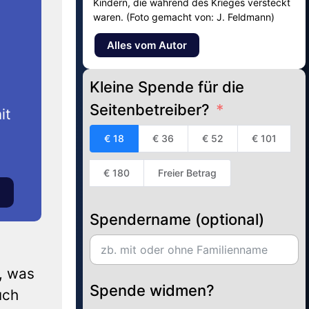
Kindern, die während des Krieges versteckt
waren. (Foto gemacht von: J. Feldmann)
Alles vom Autor
Kleine Spende für die
Seitenbetreiber?
it
€ 18
€ 36
€ 52
€ 101
€ 180
Freier Betrag
Spendername (optional)
, was
Spende widmen?
uch