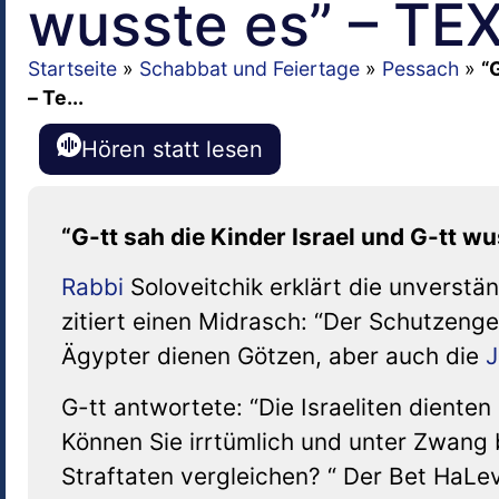
wusste es” – TE
Startseite
»
Schabbat und Feiertage
»
Pessach
»
“
– Te...
Hören statt lesen
“G-tt sah die Kinder Israel und G-tt w
Rabbi
Soloveitchik erklärt die unverstä
zitiert einen Midrasch: “Der Schutzenge
Ägypter dienen Götzen, aber auch die
J
G-tt antwortete: “Die Israeliten diente
Können Sie irrtümlich und unter Zwang
Straftaten vergleichen? “ Der Bet HaLev