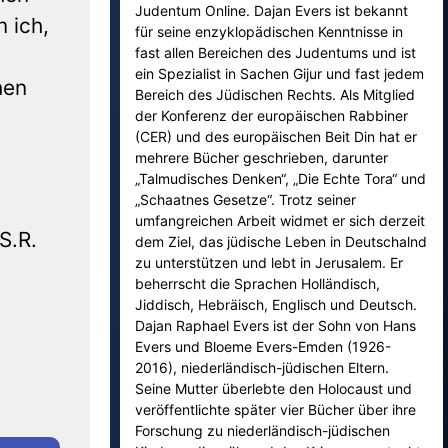
Judentum Online. Dajan Evers ist bekannt
 ich,
für seine enzyklopädischen Kenntnisse in
fast allen Bereichen des Judentums und ist
ein Spezialist in Sachen Gijur und fast jedem
hen
Bereich des Jüdischen Rechts. Als Mitglied
der Konferenz der europäischen Rabbiner
(CER) und des europäischen Beit Din hat er
mehrere Bücher geschrieben, darunter
„Talmudisches Denken“, „Die Echte Tora“ und
„Schaatnes Gesetze“. Trotz seiner
umfangreichen Arbeit widmet er sich derzeit
S.R.
dem Ziel, das jüdische Leben in Deutschalnd
zu unterstützen und lebt in Jerusalem. Er
beherrscht die Sprachen Holländisch,
Jiddisch, Hebräisch, Englisch und Deutsch.
Dajan Raphael Evers ist der Sohn von Hans
Evers und Bloeme Evers-Emden (1926-
2016), niederländisch-jüdischen Eltern.
Seine Mutter überlebte den Holocaust und
veröffentlichte später vier Bücher über ihre
Forschung zu niederländisch-jüdischen