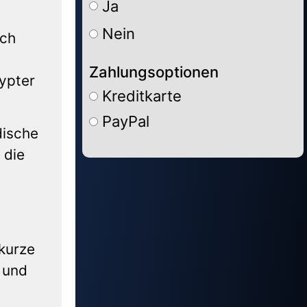
Ja
Nein
ich
Zahlungsoptionen
ypter
Kreditkarte
PayPal
dische
 die
Alternative:
 kurze
 und