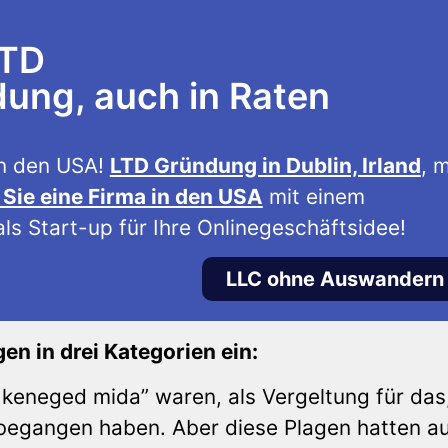
LTD
ng, auch in Raten
n den USA!
LTD Gründung in Dublin, Irland
, m
Sie eine Firma in den USA
mit einem
ls Start-up für Ihre Onlinegeschäftsidee!
LLC ohne Auswandern
gen in drei Kategorien ein:
a keneged mida” waren, als Vergeltung für das
 begangen haben. Aber diese Plagen hatten a