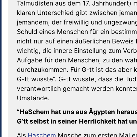
Talmudisten aus dem 17. Jahrhundert) m
klaren Unterschied gibt zwischen jeman
jemandem, der freiwillig und ungezwun
Schuld eines Menschen für ein bestimmt
nicht nur auf einen äußerlichen Beweis 
wichtig, die innere Einstellung zum Ver
Aufgabe für den Menschen, zu den wah
durchzukommen. Für G-tt ist das aber k
G-tt wusste”. G-tt wusste, dass die Ju
verantwortlich gemacht werden konnten
Umstände.
“HaSchem hat uns aus Ägypten herausg
G’tt selbst in seiner Herrlichkeit hat un
Als
Haschem
Mosche zum ersten Mal ers