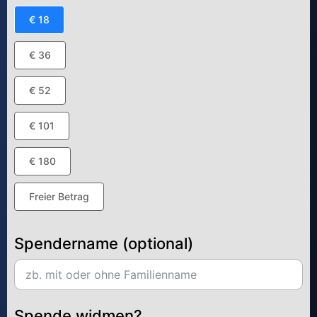
€ 18
€ 36
€ 52
€ 101
€ 180
Freier Betrag
Spendername (optional)
Spende widmen?