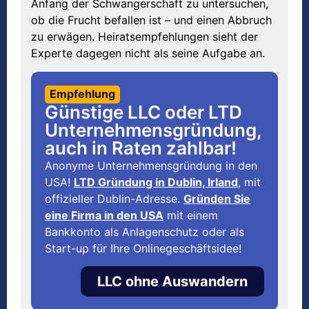
Anfang der Schwangerschaft zu untersuchen,
ob die Frucht befallen ist – und einen Abbruch
zu erwägen. Heiratsempfehlungen sieht der
Experte dagegen nicht als seine Aufgabe an.
Empfehlung
Günstige LLC oder LTD
Unternehmensgründung,
auch in Raten zahlbar!
Anonyme Unternehmensgründung in den
USA!
LTD Gründung in Dublin, Irland
, mit
offizieller Dublin-Adresse.
Gründen Sie
eine Firma in den USA
mit einem
Bankkonto als Anlagenschutz oder als
Start-up für Ihre Onlinegeschäftsidee!
LLC ohne Auswandern