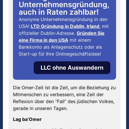
Unternehmensgründung,
auch in Raten zahlbar!
Anonyme Unternehmensgründung in den
USA!
LTD Gründung in Dublin, Irland
, mit
offizieller Dublin-Adresse.
Gründen Sie
eine Firma in den USA
mit einem
Bankkonto als Anlagenschutz oder als
Start-up für Ihre Onlinegeschäftsidee!
LLC ohne Auswandern
Die Omer-Zeit ist die Zeit, um die Beziehung zu
Mitmenschen zu verbessern, eine Zeit der
Reflexion über den “Fall” des jüdischen Volkes,
gerade in unseren Tagen.
Lag ba’Omer