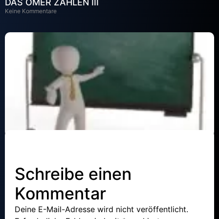
DAS OMER ZÄHLEN III
Keine Kommentare
Der Omer – Schülern von rabbi Akiva
Keine Kommentare
Schreibe einen
DAS OMER ZÄHLEN III
Kommentar
Keine Kommentare
Deine E-Mail-Adresse wird nicht veröffentlicht.
Mehr laden