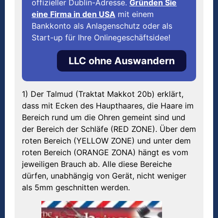
offizieller Dublin-Adresse.
Gründen Sie
eine Firma in den USA
mit einem
Bankkonto als Anlagenschutz oder als
Start-up für Ihre Onlinegeschäftsidee!
LLC ohne Auswandern
1) Der Talmud (Traktat Makkot 20b) erklärt,
dass mit Ecken des Haupthaares, die Haare im
Bereich rund um die Ohren gemeint sind und
der Bereich der Schläfe (RED ZONE). Über dem
roten Bereich (YELLOW ZONE) und unter dem
roten Bereich (ORANGE ZONA) hängt es vom
jeweiligen Brauch ab. Alle diese Bereiche
dürfen, unabhängig von Gerät, nicht weniger
als 5mm geschnitten werden.