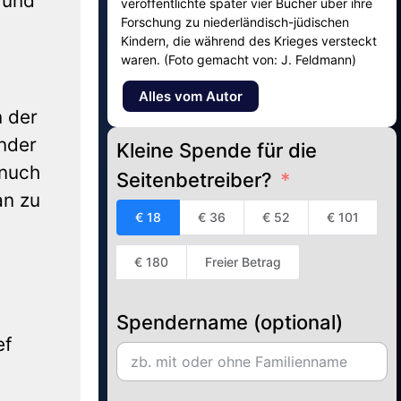
 und
veröffentlichte später vier Bücher über ihre
Forschung zu niederländisch-jüdischen
Kindern, die während des Krieges versteckt
waren. (Foto gemacht von: J. Feldmann)
Alles vom Autor
n der
inder
Kleine Spende für die
inuch
Seitenbetreiber?
an zu
€ 18
€ 36
€ 52
€ 101
€ 180
Freier Betrag
Spendername (optional)
ef