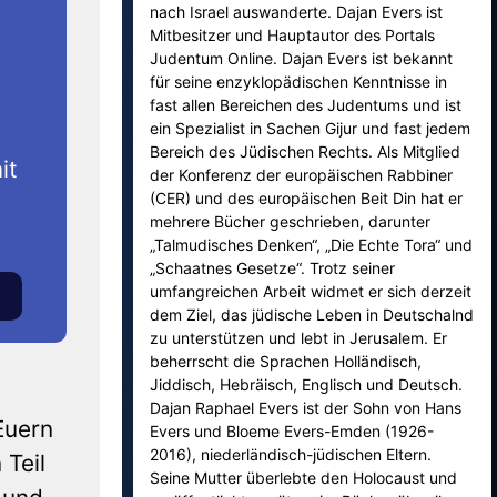
nach Israel auswanderte. Dajan Evers ist
Mitbesitzer und Hauptautor des Portals
Judentum Online. Dajan Evers ist bekannt
für seine enzyklopädischen Kenntnisse in
fast allen Bereichen des Judentums und ist
ein Spezialist in Sachen Gijur und fast jedem
Bereich des Jüdischen Rechts. Als Mitglied
it
der Konferenz der europäischen Rabbiner
(CER) und des europäischen Beit Din hat er
mehrere Bücher geschrieben, darunter
„Talmudisches Denken“, „Die Echte Tora“ und
„Schaatnes Gesetze“. Trotz seiner
umfangreichen Arbeit widmet er sich derzeit
dem Ziel, das jüdische Leben in Deutschalnd
zu unterstützen und lebt in Jerusalem. Er
beherrscht die Sprachen Holländisch,
Jiddisch, Hebräisch, Englisch und Deutsch.
Dajan Raphael Evers ist der Sohn von Hans
Euern
Evers und Bloeme Evers-Emden (1926-
2016), niederländisch-jüdischen Eltern.
 Teil
Seine Mutter überlebte den Holocaust und