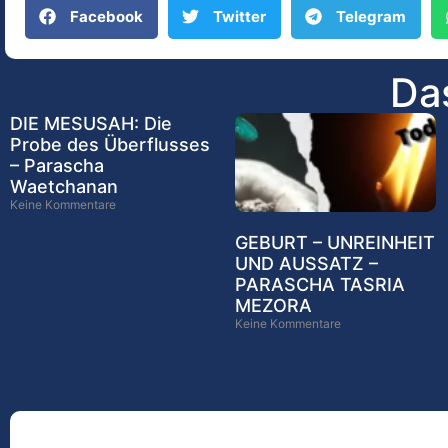
Facebook
Twitter
Telegram
Das
DIE MESUSAH: Die
Probe des Überflusses
– Parascha
Waetchanan
Keine Kommentare
GEBURT – UNREINHEIT
UND AUSSATZ –
PARASCHA TASRIA
MEZORA
Keine Kommentare