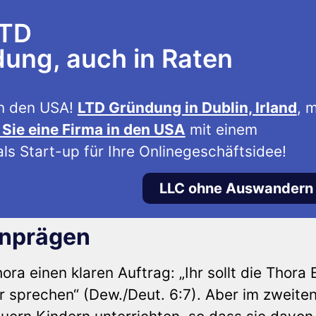
LTD
ng, auch in Raten
n den USA!
LTD Gründung in Dublin, Irland
, m
Sie eine Firma in den USA
mit einem
ls Start-up für Ihre Onlinegeschäftsidee!
LLC ohne Auswandern
inprägen
ora einen klaren Auftrag: „Ihr sollt die Thora 
 sprechen“ (Dew./Deut. 6:7). Aber im zweiten