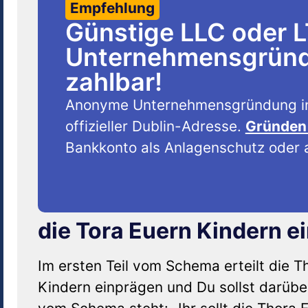
Empfehlung
Günstige LLC oder 
Unternehmensgründu
zahlbar!
Anonyme Unternehmensgründung i
offizieller Dublin-Adresse.
Gründen 
Bankkonto als Anlagenschutz oder a
die Tora Euern Kindern e
Im ersten Teil vom Schema erteilt die Th
Kindern einprägen und Du sollst darüber