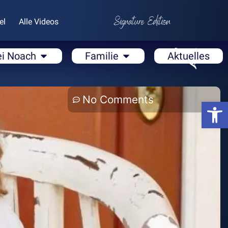
el
Alle Videos
ei Noach
Familie
Aktuelles
No Comments
Open