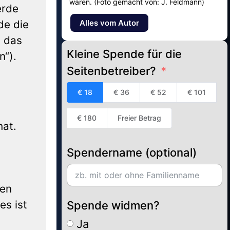
waren. (Foto gemacht von: J. Feldmann)
erde
de die
Alles vom Autor
n das
Kleine Spende für die
n“).
Seitenbetreiber?
€ 18
€ 36
€ 52
€ 101
€ 180
Freier Betrag
hat.
Spendername (optional)
den
es ist
Spende widmen?
Ja