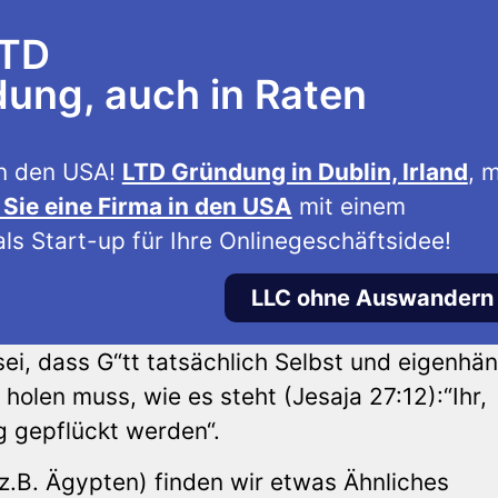
LTD
ng, auch in Raten
n den USA!
LTD Gründung in Dublin, Irland
, m
Sie eine Firma in den USA
mit einem
ls Start-up für Ihre Onlinegeschäftsidee!
LLC ohne Auswandern
ei, dass G“tt tatsächlich Selbst und eigenhä
holen muss, wie es steht (Jesaja 27:12):“Ihr,
g gepflückt werden“.
(z.B. Ägypten) finden wir etwas Ähnliches