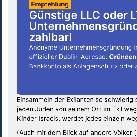
Empfehlung
Günstige LLC oder 
Unternehmensgründu
zahlbar!
Anonyme Unternehmensgründung i
offizieller Dublin-Adresse.
Gründen 
Bankkonto als Anlagenschutz oder a
Einsammeln der Exilanten so schwierig s
jeden Juden von seinem Ort im Exil weg 
Kinder Israels, werdet jedes einzeln we
(Auch mit dem Blick auf andere Völker 